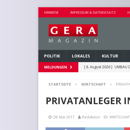
HINWEISE
IMPRESSUM & DATENSCHUTZ
H
POLITIK
LOKALES
KULTUR
[ 8. August 2026 ]
UMBAU D
MELDUNGEN
[ 8. August 2026 ]
VERANST
STARTSEITE
WIRTSCHAFT
PRIVAT
[ 8. August 2026 ]
GEMEINS
[ 7. August 2026 ]
KINDERW
PRIVATANLEGER I
[ 8. August 2026 ]
EICHE I
28. Mai 2017
Redaktion
WIRTSCHAF