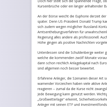
Doch hier stellt sich die spannende Frage, ob
Kurseinbrüche oder ein länger anhaltender 
An der Börse weicht die Euphorie derzeit de
später. Denn US-Präsident Donald Trump ka
sich zudem wegen möglicher Russland-Kontakt
Amtsenthebungsverfahren für unwahrscheinlich
Regierung alles andere als professionell. Auch
Höhe gingen als positive Nachrichten vorgel
Unterdessen sind die Schuldenberge weiter g
welche die kommenden zwölf Monate voraussi
dann schon reichlich Anlagekapital nach Eur
sind allgemein noch besser bewertet.
Erfahrene Anleger, die Szenarien dieser Art 
warnender Vorzeichen haben viele aktive Anl
reagieren – zumal da die Kurse nicht zwang
Jede Bewegung kann genutzt werden. Wichtig
„Großwetterlage“ erkennt, Sicherheitsvorkehr
Anleger mit seinen ETF und Investmentfonds