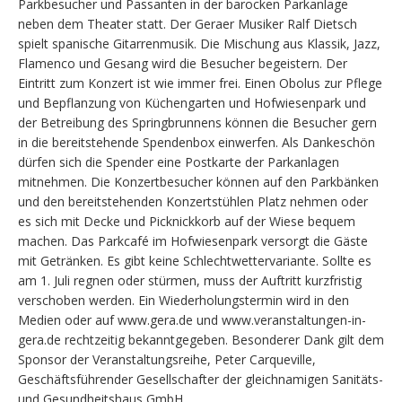
Parkbesucher und Passanten in der barocken Parkanlage
neben dem Theater statt. Der Geraer Musiker Ralf Dietsch
spielt spanische Gitarrenmusik. Die Mischung aus Klassik, Jazz,
Flamenco und Gesang wird die Besucher begeistern. Der
Eintritt zum Konzert ist wie immer frei. Einen Obolus zur Pflege
und Bepflanzung von Küchengarten und Hofwiesenpark und
der Betreibung des Springbrunnens können die Besucher gern
in die bereitstehende Spendenbox einwerfen. Als Dankeschön
dürfen sich die Spender eine Postkarte der Parkanlagen
mitnehmen. Die Konzertbesucher können auf den Parkbänken
und den bereitstehenden Konzertstühlen Platz nehmen oder
es sich mit Decke und Picknickkorb auf der Wiese bequem
machen. Das Parkcafé im Hofwiesenpark versorgt die Gäste
mit Getränken. Es gibt keine Schlechtwettervariante. Sollte es
am 1. Juli regnen oder stürmen, muss der Auftritt kurzfristig
verschoben werden. Ein Wiederholungstermin wird in den
Medien oder auf www.gera.de und www.veranstaltungen-in-
gera.de rechtzeitig bekanntgegeben. Besonderer Dank gilt dem
Sponsor der Veranstaltungsreihe, Peter Carqueville,
Geschäftsführender Gesellschafter der gleichnamigen Sanitäts-
und Gesundheitshaus GmbH.