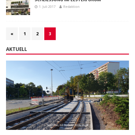
1. Juli 2017
Redaktion
«
1
2
3
AKTUELL