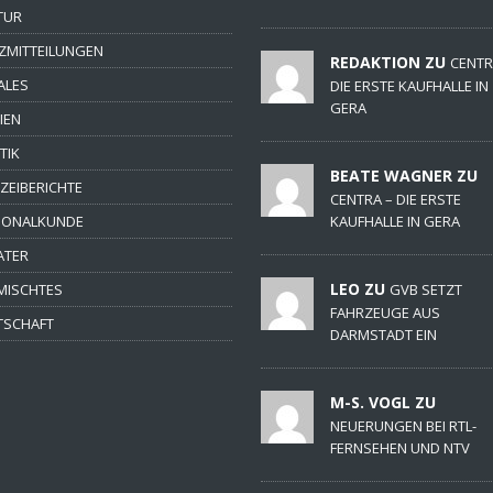
TUR
ZMITTEILUNGEN
REDAKTION ZU
CENTR
ALES
DIE ERSTE KAUFHALLE IN
GERA
IEN
TIK
BEATE WAGNER ZU
IZEIBERICHTE
CENTRA – DIE ERSTE
IONALKUNDE
KAUFHALLE IN GERA
ATER
LEO ZU
MISCHTES
GVB SETZT
FAHRZEUGE AUS
TSCHAFT
DARMSTADT EIN
M-S. VOGL ZU
NEUERUNGEN BEI RTL-
FERNSEHEN UND NTV