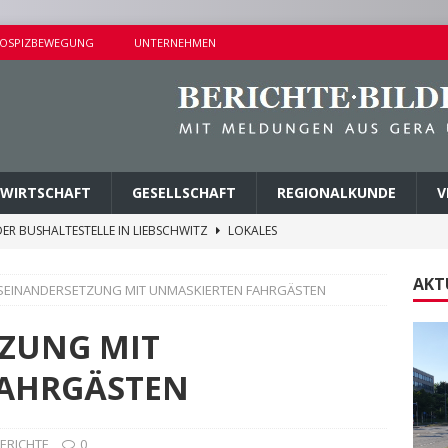
OSPIZBEWEGUNG
UNTERNEHMEN
WIRTSCHAFT
GESELLSCHAFT
REGIONALKUNDE
V
ER BUSHALTESTELLE IN LIEBSCHWITZ
LOKALES
ALTUNGEN AM SAMSTAG
KURZMITTEILUNGEN
AKT
SEINANDERSETZUNG MIT UNMASKIERTEN FAHRGÄSTEN
AMER ERMITTLUNGSERFOLG
POLIZEIBERICHTE
AGEN UND KINDERSITZ GESTOHLEN
POLIZEIBERICHTE
ZUNG MIT
M PARK DER JUGEND ABGETRAGEN
LOKALES
FAHRGÄSTEN
BERICHTE
0