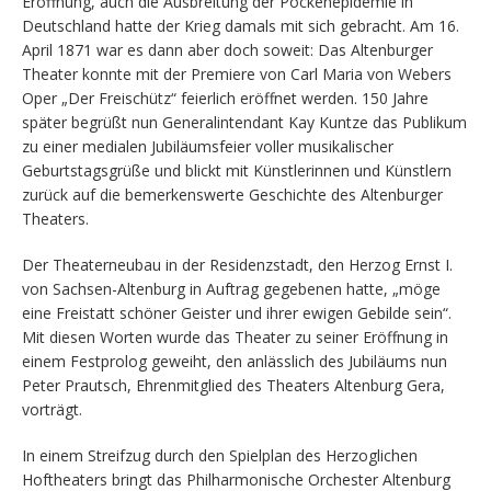
Eröffnung, auch die Ausbreitung der Pockenepidemie in
Deutschland hatte der Krieg damals mit sich gebracht. Am 16.
April 1871 war es dann aber doch soweit: Das Altenburger
Theater konnte mit der Premiere von Carl Maria von Webers
Oper „Der Freischütz“ feierlich eröffnet werden. 150 Jahre
später begrüßt nun Generalintendant Kay Kuntze das Publikum
zu einer medialen Jubiläumsfeier voller musikalischer
Geburtstagsgrüße und blickt mit Künstlerinnen und Künstlern
zurück auf die bemerkenswerte Geschichte des Altenburger
Theaters.
Der Theaterneubau in der Residenzstadt, den Herzog Ernst I.
von Sachsen-Altenburg in Auftrag gegebenen hatte, „möge
eine Freistatt schöner Geister und ihrer ewigen Gebilde sein“.
Mit diesen Worten wurde das Theater zu seiner Eröffnung in
einem Festprolog geweiht, den anlässlich des Jubiläums nun
Peter Prautsch, Ehrenmitglied des Theaters Altenburg Gera,
vorträgt.
In einem Streifzug durch den Spielplan des Herzoglichen
Hoftheaters bringt das Philharmonische Orchester Altenburg