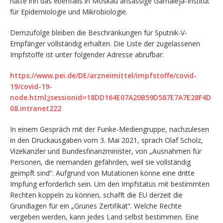
hatte ihn das ebenfalls in Moskau ansässige Gamaleja-Institut
für Epidemiologie und Mikrobiologie.
Demzufolge bleiben die Beschränkungen für Sputnik-V-
Empfänger vollständig erhalten. Die Liste der zugelassenen
Impfstoffe ist unter folgender Adresse abrufbar:
https://www.pei.de/DE/arzneimittel/impfstoffe/covid-
19/covid-19-
node.html;jsessionid=18DD164E07A20B59D587E7A7E28F4D
08.intranet222
In einem Gespräch mit der Funke-Mediengruppe, nachzulesen
in den Druckausgaben vom 3. Mai 2021, sprach Olaf Scholz,
Vizekanzler und Bundesfinanzminister, von „Ausnahmen für
Personen, die niemanden gefährden, weil sie vollständig
geimpft sind“. Aufgrund von Mutationen könne eine dritte
Impfung erforderlich sein. Um den Impfstatus mit bestimmten
Rechten koppeln zu können, schafft die EU derzeit die
Grundlagen für ein „Grünes Zertifikat“. Welche Rechte
vergeben werden, kann jedes Land selbst bestimmen. Eine