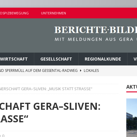
OSPIZBEWEGUNG
UNTERNEHMEN
WIRTSCHAFT
GESELLSCHAFT
REGIONALKUNDE
V
ND SPERRMÜLL AUF DEM GESSENTAL-RADWEG
LOKALES
NDERSETZUNG IN LUSAN
POLIZEIBERICHTE
AKT
ERSCHAFT GERA–SLIVEN: „MUSIK STATT STRASSE“
RPREISE SEIT 1. AUGUST 2026
LOKALES
ITEREN DETAILS BEKANNT
VERMISCHTES
HAFT GERA–SLIVEN:
AGEN UND KINDERSITZ GESTOHLEN
POLIZEIBERICHTE
RASSE“
0