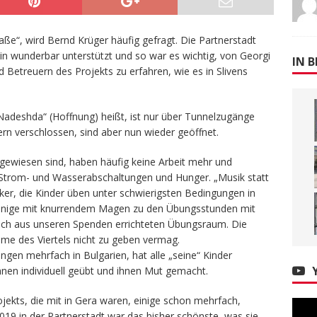
aße“, wird Bernd Krüger häufig gefragt. Die Partnerstadt
rhin wunderbar unterstützt und so war es wichtig, von Georgi
IN B
d Betreuern des Projekts zu erfahren, wie es in Slivens
„Nadeshda“ (Hoffnung) heißt, ist nur über Tunnelzugänge
rn verschlossen, sind aber nun wieder geöffnet.
gewiesen sind, haben häufig keine Arbeit mehr und
ter Strom- und Wasserabschaltungen und Hunger. „Musik statt
nker, die Kinder üben unter schwierigsten Bedingungen in
einige mit knurrendem Magen zu den Übungsstunden mit
auch aus unseren Spenden errichteten Übungsraum. Die
ame des Viertels nicht zu geben vermag.
gen mehrfach in Bulgarien, hat alle „seine“ Kinder
hnen individuell geübt und ihnen Mut gemacht.
jekts, die mit in Gera waren, einige schon mehrfach,
019 in der Partnerstadt war das bisher schönste, was sie