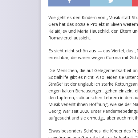
Wie geht es den Kindern von „Musik statt Str
Gera hat das soziale Projekt in Sliven weite
Kalaidjiev und Maria Hauschild, den Eltern un
Romaviertel aussieht.
Es sieht nicht schön aus — das Viertel, das 
erreichbar, die waren wegen Corona mit Gitte
Die Menschen, die auf Gelegenheitsarbeit an
Sozialhilfe gibt es nicht. Also leiden sie un
Straße“ ist der unglaublich starke Rettungsa
engen kalten Behausungen, gehen einzeln, 
den tapferen, solidarischen Lehrern in den 
Musik verleiht ihnen Hoffnung, wie sie der N
Georgi war seit 2020 unter Pandemiebedingun
aufgesucht und sie ermutigt, aber auch mit i
Etwas besonders Schönes: die Kinder des Pro
schwärmen von Gera, ihr letzter Aufenthalt 2