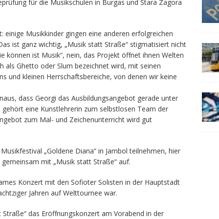
prüfung für die Musikschulen in Burgas und Stara Zagora
ht: einige Musikkinder gingen eine anderen erfolgreichen
s ist ganz wichtig, „Musik statt Straße“ stigmatisiert nicht
sie können ist Musik“, nein, das Projekt öffnet ihnen Welten
ch als Ghetto oder Slum bezeichnet wird, mit seinen
ans und kleinen Herrschaftsbereiche, von denen wir keine
inaus, dass Georgi das Ausbildungsangebot gerade unter
 gehört eine Kunstlehrerin zum selbstlosen Team der
Angebot zum Mal- und Zeichenunterricht wird gut
Musikfestival „Goldene Diana“ in Jambol teilnehmen, hier
 gemeinsam mit „Musik statt Straße“ auf.
mes Konzert mit den Sofioter Solisten in der Hauptstadt
achtziger Jahren auf Welttournee war.
tt Straße“ das Eröffnungskonzert am Vorabend in der