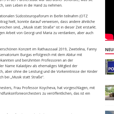
ich, sein Leben in die Hand zu nehmen.
ationalen Südosteuropaforum in Berlin teilnahm (OTZ
itrag hielt, konnte darauf verweisen, dass andere ähnliche
hen sind, „Musik statt Straße“ ist in dieser Zeit erstarkt.
tigen Arbeit von Georgi und Maria zu verdanken, aber auch
erschönen Konzert im Rathaussaal 2019, Zwetelina, Fanny
NEU
ervatorium Burgas erfolgreich mit dem Abitur mit
ekannten und berühmten Professoren an der
der Name Kalaidjiev als ehemaliges Mitglied der
ich, aber ohne die Leistung und die Vorkenntnisse der Kinder
h bei „Musik statt Straße“.
hesters, Frau Professor Koycheva, hat vorgeschlagen, mit
funksinfonieorchesters zu veröffentlichen, das ist ein