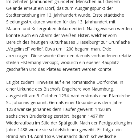
Im zehnten Jahrhundert gründeten Menschen auf diesem
Gelände erneut ein Dorf, das zum Ausgangspunkt der
Stadtentstehung im 13. Jahrhundert wurde. Erste städtische
Siedlungsstrukturen wurden für das 13. Jahrhundert mit
Mauern und Kellergruben dokumentiert. Nachgewiesen werden
konnte auch ein Altarm der Weißen Elster, welcher vom
Bereich des heutigen Kulturhauses „Häselburg“ zur Grünfläche
„Vogelinsel“ verlief. Etwa um 1200 begann man, Erde
abzutragen. Diese wurde über den damals vorhandenen relativ
steilen Elsterhang verkippt, wodurch ein ebener Bauplatz
geschaffen und das Plateau erweitert werden konnte.
Es gibt zudem Hinweise auf eine romanische Dorfkirche. In
einer Urkunde des Bischofs Engelhard von Naumburg,
ausgestellt am 5. Oktober 1234, wird erstmals eine Pfarrkirche
St. Johannis genannt. Gemäß einer Urkunde aus dem Jahre
1238 war sie Johannes dem Täufer geweiht. 1450 im
sächsichen Bruderkrieg zerstört, begann 1467 ihr
Wiederaufbau im Stile der Spätgotik. Nach der Fertigstellung im
Jahre 1488 wurde sie schließlich neu geweiht. Es folgte ein
Brand am 14. April 1639, verursacht durch schwedische