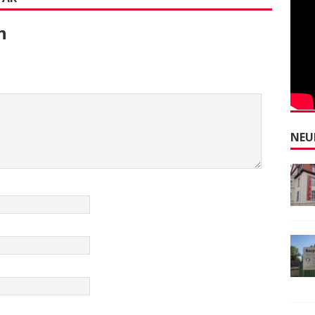
n
NEU