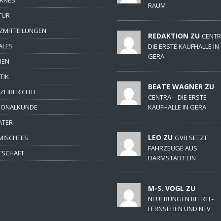
RAUM
TUR
ZMITTEILUNGEN
REDAKTION ZU
CENTR
ALES
DIE ERSTE KAUFHALLE IN
GERA
IEN
TIK
BEATE WAGNER ZU
IZEIBERICHTE
CENTRA – DIE ERSTE
IONALKUNDE
KAUFHALLE IN GERA
ATER
LEO ZU
MISCHTES
GVB SETZT
FAHRZEUGE AUS
TSCHAFT
DARMSTADT EIN
M-S. VOGL ZU
NEUERUNGEN BEI RTL-
FERNSEHEN UND NTV