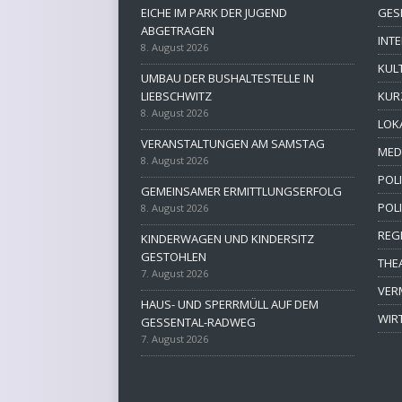
EICHE IM PARK DER JUGEND
GES
ABGETRAGEN
INT
8. August 2026
KUL
UMBAU DER BUSHALTESTELLE IN
LIEBSCHWITZ
KUR
8. August 2026
LOK
VERANSTALTUNGEN AM SAMSTAG
MED
8. August 2026
POLI
GEMEINSAMER ERMITTLUNGSERFOLG
POL
8. August 2026
REG
KINDERWAGEN UND KINDERSITZ
GESTOHLEN
THE
7. August 2026
VER
HAUS- UND SPERRMÜLL AUF DEM
WIR
GESSENTAL-RADWEG
7. August 2026