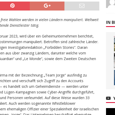
 freie Wahlen werden in vielen Ländern manipuliert. Weltweit
IN B
ende Dienstleister tätig.
bruar 2023, wird über ein Geheimunternehmen berichtet,
bstimmungen manipuliert. Betroffen sind zahlreiche Länder.
igen Investigativredaktion „Forbidden Stories“. Daran
isten aus über zwanzig Ländern, darunter welche vom
 Guardian“ und „Le Monde“, sowie dem Zweiten Deutschen
 Firma mit der Bezeichnung „Team Jorge“ ausfindig zu
ichten und verschafft sich Zugriff zu den Accounts
r — es handelt sich um Geheimdienste — werden unter
d Lügen-Kampagnen sowie Cyber-Angriffe durchgeführt,
 und Personen verleumdet. Auf diese Weise wurden 33
iert. Auch werden sogenannte Whistleblower
nem ehemaligen Offizier einer Spezialeinheit der israelischen
nnamen „Jorge“. Das Unternehmen beschäftigt ehemalige