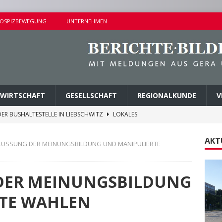
OSPIZBEWEGUNG
UNTERNEHMEN
WIRTSCHAFT
GESELLSCHAFT
REGIONALKUNDE
V
ER BUSHALTESTELLE IN LIEBSCHWITZ
LOKALES
ALTUNGEN AM SAMSTAG
KURZMITTEILUNGEN
AKT
FLUSSUNG DER MEINUNGSBILDUNG UND MANIPULIERTE
AMER ERMITTLUNGSERFOLG
POLIZEIBERICHTE
AGEN UND KINDERSITZ GESTOHLEN
POLIZEIBERICHTE
DER MEINUNGSBILDUNG
M PARK DER JUGEND ABGETRAGEN
LOKALES
TE WAHLEN