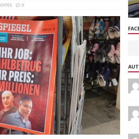
SCHTES
0
FAC
AUT