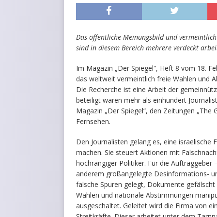
Das öffentliche Meinungsbild und vermeintlich
sind in diesem Bereich mehrere verdeckt arbeit
Im Magazin „Der Spiegel“, Heft 8 vom 18. Fe
das weltweit vermeintlich freie Wahlen und A
Die Recherche ist eine Arbeit der gemeinnütz
beteiligt waren mehr als einhundert Journal
Magazin „Der Spiegel“, den Zeitungen „The
Fernsehen.
Den Journalisten gelang es, eine israelische
machen. Sie steuert Aktionen mit Falschnachr
hochrangiger Politiker. Für die Auftraggebe
anderem großangelegte Desinformations- un
falsche Spuren gelegt, Dokumente gefälscht
Wahlen und nationale Abstimmungen manipul
ausgeschaltet. Geleitet wird die Firma von ei
Streitkräfte. Dieser arbeitet unter dem Tar