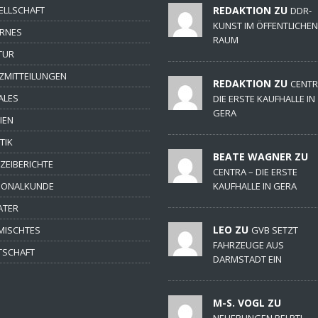
ELLSCHAFT
REDAKTION ZU
DDR-
KUNST IM ÖFFENTLICHEN
ERNES
RAUM
TUR
ZMITTEILUNGEN
REDAKTION ZU
CENTR
ALES
DIE ERSTE KAUFHALLE IN
GERA
IEN
TIK
BEATE WAGNER ZU
IZEIBERICHTE
CENTRA – DIE ERSTE
IONALKUNDE
KAUFHALLE IN GERA
ATER
LEO ZU
MISCHTES
GVB SETZT
FAHRZEUGE AUS
TSCHAFT
DARMSTADT EIN
M-S. VOGL ZU
NEUERUNGEN BEI RTL-