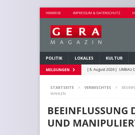
HINWEISE
IMPRESSUM & DATENSCHUTZ
H
POLITIK
LOKALES
KULTUR
[ 8. August 2026 ]
UMBAU D
MELDUNGEN
[ 8. August 2026 ]
VERANST
STARTSEITE
VERMISCHTES
BEEIN
[ 8. August 2026 ]
GEMEINS
WAHLEN
[ 7. August 2026 ]
KINDERW
BEEINFLUSSUNG 
[ 8. August 2026 ]
EICHE I
UND MANIPULIER