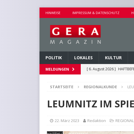
HINWEISE
IMPRESSUM & DATENSCHUTZ
H
POLITIK
LOKALES
KULTUR
[ 6. August 2026 ]
HAFTBEF
MELDUNGEN
POLIZEIBERICHTE
STARTSEITE
REGIONALKUNDE
LEU
[ 6. August 2026 ]
WALDBRA
[ 6. August 2026 ]
VORKOMM
LEUMNITZ IM SPI
POLIZEIBERICHTE
[ 6. August 2026 ]
EINBRUC
22. März 2023
Redaktion
REGIONA
[ 6. August 2026 ]
HINWEIS