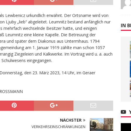
als Lewbenicz urkundlich erwähnt. Der Ortsname wird von
 Ljuby „lieb“ abgeleitet. Leumnitz bestand anfänglich nur
IN B
s mehrfach wechselnde Besitzer hatte, und einigen
saß Leumnitz eine kleine Kapelle. Die Betreuung der
Gera und später dem Diakonus aus Untermhaus. 1794
ingemeindung am 1. Januar 1919 zählte man schon 1057
rangig Ziegeleien und Kalkwerke. Im Vortrag wird u. a. auch
es Schulwesens eingegangen.
Donnerstag, den 23. März 2023, 14 Uhr, im Geraer
GROSSMANN
NÄCHSTER
VERKEHRSEINSCHRÄNKUNGEN