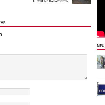
AUFGRUND BAUARBEITEN
TAR
n
NEU