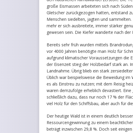
große Eismassen arbeiteten sich nach Süden v
Gletscher zurückgezogen hatten, entstand zu
Menschen siedelten, jagten und sammelten. 
mehr er sich ausbreitete, immer stärker genu
gewesen sein. Die Kiefer wanderte nach der 
Bereits sehr früh wurden mittels Brandrodun
vor 4000 Jahren benötigte man Holz für Schm
aufgrund klimatischer Voraussetzungen die Ei
der Eisenzeit stieg der Holzbedarf stark an. 
Landnahme. Übrig blieb ein stark zersiedelter
Üblich war beispielsweise die Beweidung im
es als Einstreu zu nutzen; mit dem Reisig h
waren demzufolge erheblich devastiert. Eine
schließlich dazu, dass nur noch 17 % der Fl
viel Holz für den Schiffsbau, aber auch für d
Der heutige Wald ist in einem deutlich besser
Ressourcengewinnung zu einem beachtlichen T
beträgt inzwischen 29,8 %. Doch seit einig