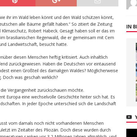
 wie ihr im Wald leben könnt und den Wald schützen könnt,
utschen alle Bäume gefällt haben.“ So zitiert die Zeitung
IN B
d Klimaschutz, Robert Habeck. Gesagt haben soll er das im
im brasilianischen Regenwald, die er gemeinsam mit Cem
nd Landwirtschaft, besucht hatte.
nüber diesen Menschen heftig kritisiert. Auch inhaltlich
ffend zurückgewiesen. Haben die Deutschen vor eintausend
mindest einen Großteil des damaligen Waldes? Möglicherweise
. Doch was geschah wirklich?
n die Vergangenheit zurückschauen möchte.
nt Europa eine wechselvolle Geschichte hinter sich hat. Es
dschaften. In jeder Epoche unterschied sich die Landschaft
influsst vom damals noch nicht vorhandenen Menschen
uletzt im Zeitalter des Pliozän. Doch diese wurden durch
mperaturen sanken vor 3,2 Millionen Jahren allmählich, und