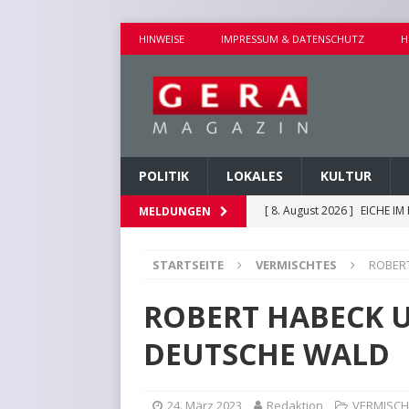
HINWEISE
IMPRESSUM & DATENSCHUTZ
H
POLITIK
LOKALES
KULTUR
[ 8. August 2026 ]
UMBAU D
MELDUNGEN
[ 8. August 2026 ]
VERANST
STARTSEITE
VERMISCHTES
ROBER
[ 8. August 2026 ]
GEMEINS
[ 9. August 2026 ]
VERANS
ROBERT HABECK 
[ 8. August 2026 ]
EICHE I
DEUTSCHE WALD
24. März 2023
Redaktion
VERMISCH