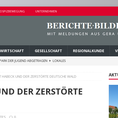
OSPIZBEWEGUNG
UNTERNEHMEN
WIRTSCHAFT
GESELLSCHAFT
REGIONALKUNDE
V
ER BUSHALTESTELLE IN LIEBSCHWITZ
LOKALES
ALTUNGEN AM SAMSTAG
KURZMITTEILUNGEN
AKT
T HABECK UND DER ZERSTÖRTE DEUTSCHE WALD
AMER ERMITTLUNGSERFOLG
POLIZEIBERICHTE
TALTUNGEN AM SONNTAG
KURZMITTEILUNGEN
UND DER ZERSTÖRTE
M PARK DER JUGEND ABGETRAGEN
LOKALES
TES
0