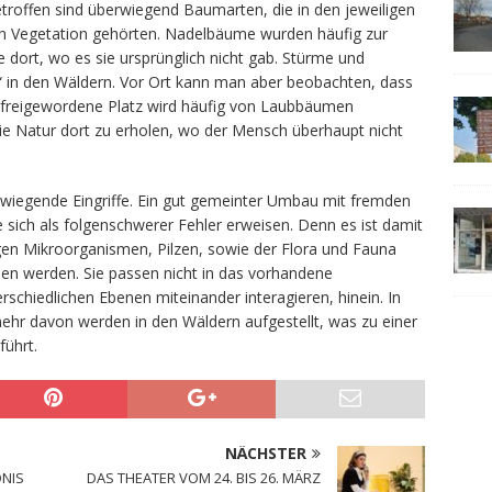
roffen sind überwiegend Baumarten, die in den jeweiligen
hen Vegetation gehörten. Nadelbäume wurden häufig zur
dort, wo es sie ursprünglich nicht gab. Stürme und
r“ in den Wäldern. Vor Ort kann man aber beobachten, dass
er freigewordene Platz wird häufig von Laubbäumen
ie Natur dort zu erholen, wo der Mensch überhaupt nicht
iegende Eingriffe. Ein gut gemeinter Umbau mit fremden
te sich als folgenschwerer Fehler erweisen. Denn es ist damit
gen Mikroorganismen, Pilzen, sowie der Flora und Fauna
en werden. Sie passen nicht in das vorhandene
schiedlichen Ebenen miteinander interagieren, hinein. In
ehr davon werden in den Wäldern aufgestellt, was zu einer
führt.
NÄCHSTER
DNIS
DAS THEATER VOM 24. BIS 26. MÄRZ