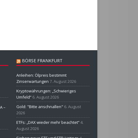
BÖRSE FRANKFURT
Anleihen: Ölpreis bestimmt
Zinserwartungen
7. August 2026
Kryptowährungen: „Schwieriges
Umfeld“
6. August 2026
Gold: "Bitte anschnallen"
6. August
A –
2026
ETFs: „DAX wieder mehr beachtet“
4.
August 2026
Sieben neue ETF und ETP-Listings
4.