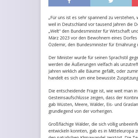
„Für uns ist es sehr spannend zu verstehen,
weil in Deutschland vor tausend Jahren die De
„Welt“ den Bundesminister für Wirtschaft un
März 2023 vor den Bewohnern eines Dorfes 
Özdemir, den Bundesminister für Ernährung u
Der Minister wurde für seinen Sprachstil gege
werden die Äußerungen vielfach als unzutre
Jahren wirklich alle Bäume gefällt, oder zu
handelt es sich um eine bewusste Zuspitzung
Die entscheidende Frage ist, wie weit man i
Gesteinsaufschlüsse zeigen, dass der Kontine
gab Wüsten, Meere, Wälder, Eis- und Graslan
grundlegend von der vorherigen.
Großflächige Wälder, die sich völlig unbee
entwickeln konnten, gab es in Mitteleuropa z
den natürlichen Klimawandel zerstört. Die Te