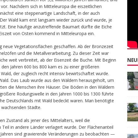
or. Nachdem sich in Mitteleuropa die eiszeitlichen
nächst eine steppenartige Landschaft, in der auch
Der Wald kam erst langsam wieder zurück und wurde, je
tzt. Eine häufige anzutreffende Baumart dürfte die Eiche
Eiszeit von Osten kommend in Mitteleuropa ein.
g neue Vegetationsflächen geschaffen. Ab der Bronzezeit
elzöfen und die Metallverarbeitung. Zu dieser Zeit war
NEU
che weit verbreitet, ab der Eisenzeit die Buche. Mit Beginn
In den Jahren 600 bis 800 kam es zu einer größeren
 Wald, der zugleich recht intensiv bewirtschaftet wurde.
 Wald. Das Laub wurde aus den Wäldern herausgeholt, um
eizten die Menschen ihre Häuser. Die Böden in den Wäldern
 größere Rodungswelle in den Jahren 1000 bis 1300 führte
äche Deutschlands mit Wald bedeckt waren. Man benötigte
ie wachsenden Städte.
en Zustand als jener des Mittelalters, weil die
eil in andere Länder verlagert wurde. Der Flächenanteil
en Jahren sind gravierende Veränderungen zu beobachten —