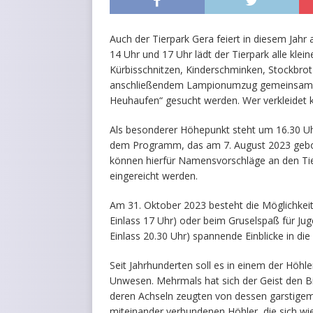
Auch der Tierpark Gera feiert in diesem Jah
14 Uhr und 17 Uhr lädt der Tierpark alle kle
Kürbisschnitzen, Kinderschminken, Stockbro
anschließendem Lampionumzug gemeinsam z
Heuhaufen“ gesucht werden. Wer verkleidet 
Als besonderer Höhepunkt steht um 16.30 U
dem Programm, das am 7. August 2023 gebor
können hierfür Namensvorschläge an den Ti
eingereicht werden.
Am 31. Oktober 2023 besteht die Möglichkeit,
Einlass 17 Uhr) oder beim Gruselspaß für Ju
Einlass 20.30 Uhr) spannende Einblicke in di
Seit Jahrhunderten soll es in einem der Höhl
Unwesen. Mehrmals hat sich der Geist den B
deren Achseln zeugten von dessen garstigem
miteinander verbundenen Höhler, die sich wie