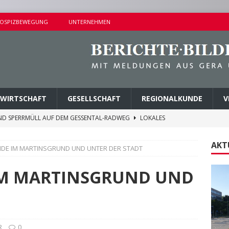
OSPIZBEWEGUNG
UNTERNEHMEN
WIRTSCHAFT
GESELLSCHAFT
REGIONALKUNDE
V
ND SPERRMÜLL AUF DEM GESSENTAL-RADWEG
LOKALES
NDERSETZUNG IN LUSAN
POLIZEIBERICHTE
AKT
DE IM MARTINSGRUND UND UNTER DER STADT
RPREISE SEIT 1. AUGUST 2026
LOKALES
ITEREN DETAILS BEKANNT
VERMISCHTES
IM MARTINSGRUND UND
AGEN UND KINDERSITZ GESTOHLEN
POLIZEIBERICHTE
R
0