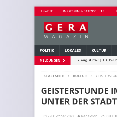
HINWEISE
IMPRESSUM & DATENSCHUTZ
H
POLITIK
LOKALES
KULTUR
[ 7. August 2026 ]
HAUS- U
MELDUNGEN
[ 7. August 2026 ]
AUSEINA
STARTSEITE
KULTUR
GEISTERSTUN
[ 7. August 2026 ]
NEUE FAH
[ 7. August 2026 ]
KEINE WE
GEISTERSTUNDE 
[ 7. August 2026 ]
KINDERW
UNTER DER STADT
29. Oktober 2023
Redaktion
KULTU