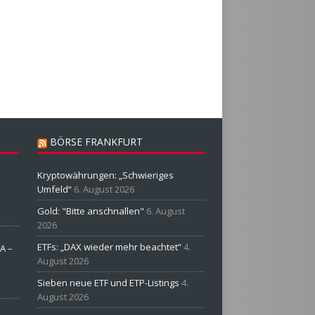
BÖRSE FRANKFURT
Kryptowährungen: „Schwieriges
Umfeld“
6. August 2026
Gold: "Bitte anschnallen"
6. August
2026
ETFs: „DAX wieder mehr beachtet“
4.
A –
August 2026
Sieben neue ETF und ETP-Listings
4.
August 2026