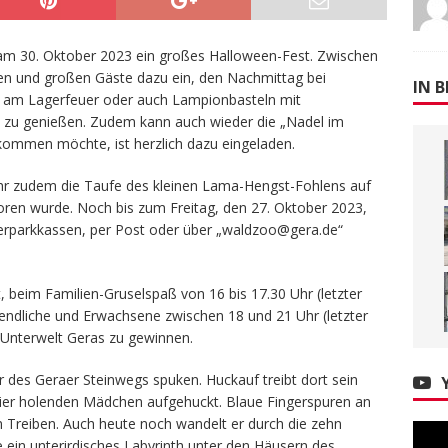
r am 30. Oktober 2023 ein großes Halloween-Fest. Zwischen
inen und großen Gäste dazu ein, den Nachmittag bei
IN B
t am Lagerfeuer oder auch Lampionbasteln mit
u genießen. Zudem kann auch wieder die „Nadel im
kommen möchte, ist herzlich dazu eingeladen.
hr zudem die Taufe des kleinen Lama-Hengst-Fohlens auf
en wurde. Noch bis zum Freitag, den 27. Oktober 2023,
erparkkassen, per Post oder über „waldzoo@gera.de“
 beim Familien-Gruselspaß von 16 bis 17.30 Uhr (letzter
gendliche und Erwachsene zwischen 18 und 21 Uhr (letzter
e Unterwelt Geras zu gewinnen.
er des Geraer Steinwegs spuken. Huckauf treibt dort sein
ier holenden Mädchen aufgehuckt. Blaue Fingerspuren an
 Treiben. Auch heute noch wandelt er durch die zehn
 ein unterirdisches Labyrinth unter den Häusern des