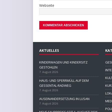
Webseite
AKTUELLES
KAT
KINDERWAGEN UND KINDERSITZ
GES
GESTOHLEN
INT
7. August 2026
KUL
HAUS- UND SPERRMÜLL AUF DEM
GESSENTAL-RADWEG
KUR
7. August 2026
LOK
AUSEINANDERSETZUNG IN LUSAN
MED
7. August 2026
POLI