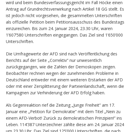
wird und beim Bundesverfassungsgericht im Fall Höcke einen
Antrag auf Grundrechtsverwirkung nach Artikel 18 GG stellt. Es
ist jedoch nicht vorgesehen, die gesammelten Unterschriften
als offizielle Petition beim Petitionsausschuss des Bundestags
einzureichen. Bis zum 24. Januar 2024, 23.30 Uhr, waren
1’607’580 Unterschriften eingegangen. Das Ziel sind 1’650’000
Unterschriften.
Die Umfragewerte der AFD sind nach Veröffentlichung des
Berichts auf der Seite „Correktiv” nur unwesentlich
zurückgegangen, wie die Zahlen der Demoskopen zeigen.
Beobachter rechnen wegen der zunehmenden Probleme in
Deutschland entweder mit einem weiteren Erstarken der AFD
oder mit einer Zersplitterung der Parteienlandschaft, wenn die
Kampagnen zur Verhinderung der AFD Erfolg haben.
Als Gegenreaktion rief die Zeitung „Junge Freiheit” am 17.
Januar eine „Petition für Demokratie” mit dem Titel „Nein zu
einem AFD-Verbot! Zurück zu demokratischen Prinzipien!” ins
Leben. 114’387 Unterzeichner zählte diese am 24. Januar 2024
um 23.30 Uhr. Das Ziel sind 125’000 Unterschriften, die nach