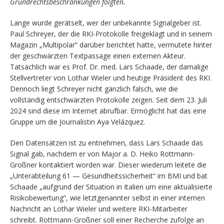
Grundrechtsbeschränkungen folgten.
Lange wurde gerätselt, wer der unbekannte Signalgeber ist.
Paul Schreyer, der die RKI-Protokolle freigeklagt und in seinem
Magazin „Multipolar“ darüber berichtet hatte, vermutete hinter
der geschwärzten Textpassage einen externen Akteur.
Tatsächlich war es Prof. Dr. med. Lars Schaade, der damalige
Stellvertreter von Lothar Wieler und heutige Präsident des RKI.
Dennoch liegt Schreyer nicht gänzlich falsch, wie die
vollständig entschwärzten Protokolle zeigen. Seit dem 23. Juli
2024 sind diese im Internet abrufbar. Ermöglicht hat das eine
Gruppe um die Journalistin Aya Velázquez.
Den Datensätzen ist zu entnehmen, dass Lars Schaade das
Signal gab, nachdem er von Major a. D. Heiko Rottmann-
Großner kontaktiert worden war. Dieser wiederum leitete die
„Unterabteilung 61 — Gesundheitssicherheit“ im BMI und bat
Schaade „aufgrund der Situation in Italien um eine aktualisierte
Risikobewertung”, wie letztgenannter selbst in einer internen
Nachricht an Lothar Wieler und weitere RKI-Mitarbeiter
schreibt. Rottmann-Großner soll einer Recherche zufolge an