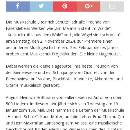
Die Musikschule „Heinrich Schütz“ lädt alle Freunde von
Fallerslebens Werken wie „Ein Männlein steht im Walde“,
„Kuckuck ruft’s aus dem Wald“ und „Alle Vögel sind schon da“
am Samstag, den 2. November 2024, zur Premiere einer
besonderen Musikgeschichte ein. Seit Februar dieses Jahres
proben acht Musikschul-Projektkinder „Die kleine Hagebutte“.
Dabei werden die kleine Hagebutte, ihre beste Freundin von
der Bienenwiese und ein Schuljunge vom Quintett von der
Bienenwiese auf Violine, Blockflöte, Klarinette, Akkordeon und
Gitarre musikalisch gestaltet.
August Heinrich Hoffmann von Fallersleben ist Autor von über
500 Liedern. In diesem Jahr jährte sich sein Todestag am 19.
Januar zum 150. Mal. Dies nahmen die Leiterin der Musikschule
„Heinrich Schütz“, Karin Müller, und die Lehrer Frau Chuchu Qin
und Herr Maximilian Landsberg zum Anlass, eine musikalische
Geschichte mit Kinderliedern und Kindersprüchen des Dichters