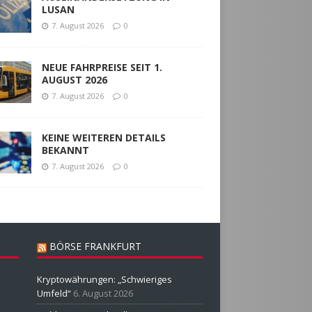
LUSAN
7. August 2026
0
NEUE FAHRPREISE SEIT 1.
AUGUST 2026
7. August 2026
0
KEINE WEITEREN DETAILS
BEKANNT
7. August 2026
0
BÖRSE FRANKFURT
Kryptowährungen: „Schwieriges
Umfeld“
6. August 2026