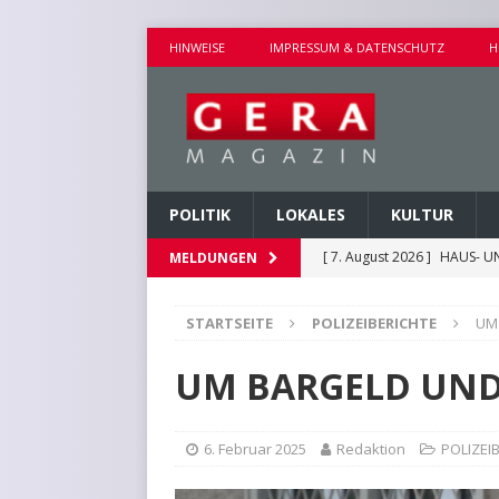
HINWEISE
IMPRESSUM & DATENSCHUTZ
H
POLITIK
LOKALES
KULTUR
[ 7. August 2026 ]
HAUS- U
MELDUNGEN
[ 7. August 2026 ]
AUSEINA
STARTSEITE
POLIZEIBERICHTE
UM
[ 7. August 2026 ]
NEUE FAH
[ 7. August 2026 ]
KEINE WE
UM BARGELD UN
[ 7. August 2026 ]
KINDERW
6. Februar 2025
Redaktion
POLIZEI