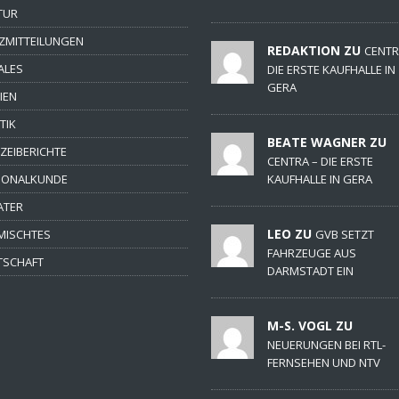
TUR
ZMITTEILUNGEN
REDAKTION ZU
CENTR
ALES
DIE ERSTE KAUFHALLE IN
GERA
IEN
TIK
BEATE WAGNER ZU
IZEIBERICHTE
CENTRA – DIE ERSTE
IONALKUNDE
KAUFHALLE IN GERA
ATER
LEO ZU
MISCHTES
GVB SETZT
FAHRZEUGE AUS
TSCHAFT
DARMSTADT EIN
M-S. VOGL ZU
NEUERUNGEN BEI RTL-
FERNSEHEN UND NTV