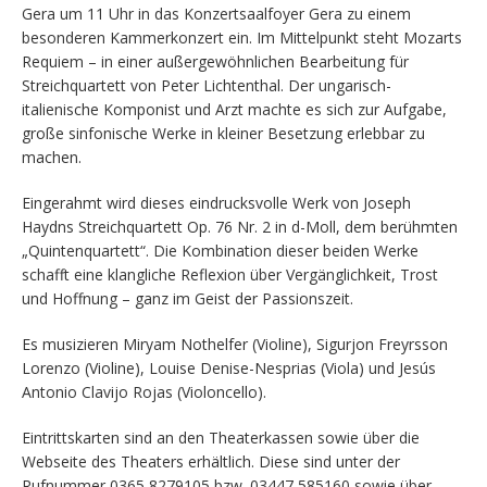
Gera um 11 Uhr in das Konzertsaalfoyer Gera zu einem
besonderen Kammerkonzert ein. Im Mittelpunkt steht Mozarts
Requiem – in einer außergewöhnlichen Bearbeitung für
Streichquartett von Peter Lichtenthal. Der ungarisch-
italienische Komponist und Arzt machte es sich zur Aufgabe,
große sinfonische Werke in kleiner Besetzung erlebbar zu
machen.
Eingerahmt wird dieses eindrucksvolle Werk von Joseph
Haydns Streichquartett Op. 76 Nr. 2 in d-Moll, dem berühmten
„Quintenquartett“. Die Kombination dieser beiden Werke
schafft eine klangliche Reflexion über Vergänglichkeit, Trost
und Hoffnung – ganz im Geist der Passionszeit.
Es musizieren Miryam Nothelfer (Violine), Sigurjon Freyrsson
Lorenzo (Violine), Louise Denise-Nesprias (Viola) und Jesús
Antonio Clavijo Rojas (Violoncello).
Eintrittskarten sind an den Theaterkassen sowie über die
Webseite des Theaters erhältlich. Diese sind unter der
Rufnummer 0365 8279105 bzw. 03447 585160 sowie über