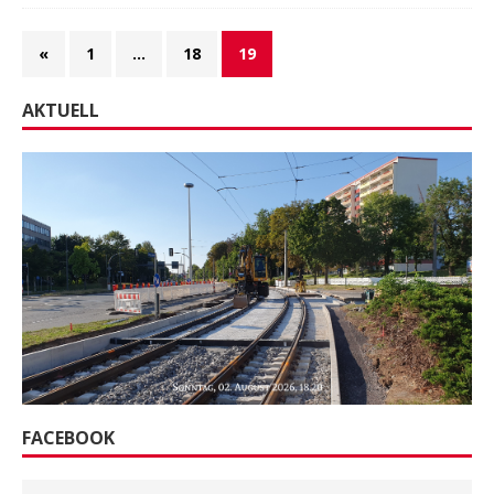
«
1
…
18
19
AKTUELL
FACEBOOK