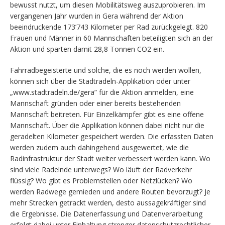
bewusst nutzt, um diesen Mobilitätsweg auszuprobieren. Im
vergangenen Jahr wurden in Gera während der Aktion
beeindruckende 173’743 Kilometer per Rad zurückgelegt. 820
Frauen und Männer in 60 Mannschaften beteiligten sich an der
Aktion und sparten damit 28,8 Tonnen CO2 ein.
Fahrradbegeisterte und solche, die es noch werden wollen,
können sich über die Stadtradeln-Applikation oder unter
„www.stadtradeln.de/gera” für die Aktion anmelden, eine
Mannschaft gründen oder einer bereits bestehenden
Mannschaft beitreten. Für Einzelkämpfer gibt es eine offene
Mannschaft. Über die Applikation können dabei nicht nur die
geradelten Kilometer gespeichert werden. Die erfassten Daten
werden zudem auch dahingehend ausgewertet, wie die
Radinfrastruktur der Stadt weiter verbessert werden kann. Wo
sind viele Radelnde unterwegs? Wo läuft der Radverkehr
flüssig? Wo gibt es Problemstellen oder Netzlücken? Wo
werden Radwege gemieden und andere Routen bevorzugt? Je
mehr Strecken getrackt werden, desto aussagekräftiger sind
die Ergebnisse. Die Datenerfassung und Datenverarbeitung
erfolgt dabei unter Einhaltung strenger datenschutzrechtlicher