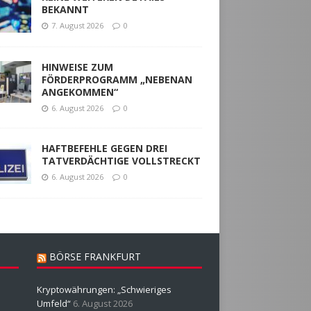
BEKANNT
7. August 2026
0
HINWEISE ZUM
FÖRDERPROGRAMM „NEBENAN
ANGEKOMMEN“
6. August 2026
0
HAFTBEFEHLE GEGEN DREI
TATVERDÄCHTIGE VOLLSTRECKT
6. August 2026
0
BÖRSE FRANKFURT
Kryptowährungen: „Schwieriges
Umfeld“
6. August 2026