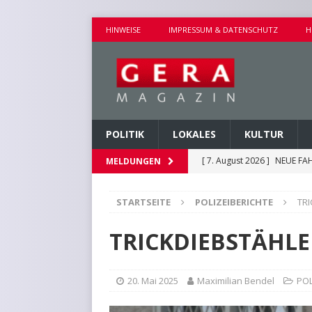
HINWEISE
IMPRESSUM & DATENSCHUTZ
H
POLITIK
LOKALES
KULTUR
[ 7. August 2026 ]
NEUE FAH
MELDUNGEN
[ 7. August 2026 ]
KEINE WE
STARTSEITE
POLIZEIBERICHTE
TRI
[ 6. August 2026 ]
HINWEIS
KURZMITTEILUNGEN
TRICKDIEBSTÄHLE
[ 6. August 2026 ]
HAFTBEF
POLIZEIBERICHTE
20. Mai 2025
Maximilian Bendel
POL
[ 7. August 2026 ]
AUSEINA