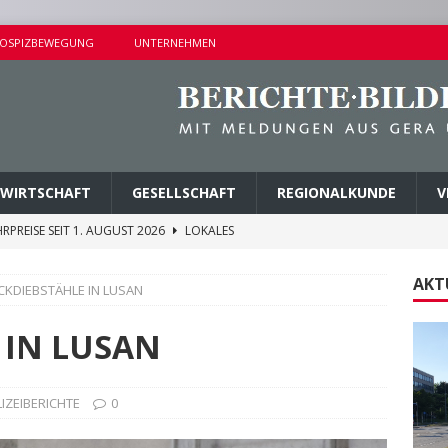
OSPIZBEWEGUNG
UNTERNEHMEN
WIRTSCHAFT
GESELLSCHAFT
REGIONALKUNDE
V
RPREISE SEIT 1. AUGUST 2026
LOKALES
ITEREN DETAILS BEKANNT
VERMISCHTES
AKT
CKDIEBSTÄHLE IN LUSAN
E ZUM FÖRDERPROGRAMM „NEBENAN ANGEKOMMEN“
 IN LUSAN
EHLE GEGEN DREI TATVERDÄCHTIGE VOLLSTRECKT
IZEIBERICHTE
0
NDERSETZUNG IN LUSAN
POLIZEIBERICHTE