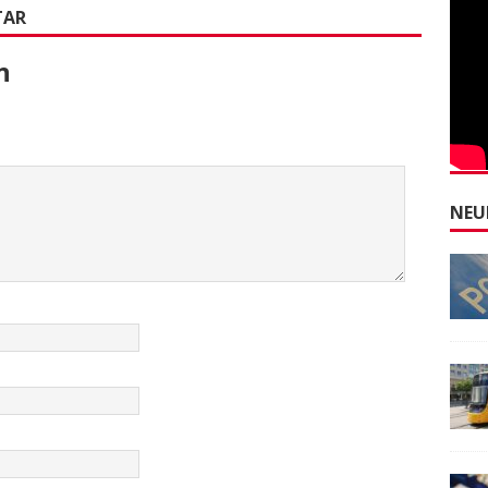
TAR
n
NEU