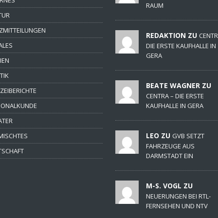
RAUM
TUR
ZMITTEILUNGEN
REDAKTION ZU
CENTR
ALES
DIE ERSTE KAUFHALLE IN
GERA
IEN
TIK
BEATE WAGNER ZU
IZEIBERICHTE
CENTRA – DIE ERSTE
IONALKUNDE
KAUFHALLE IN GERA
ATER
LEO ZU
MISCHTES
GVB SETZT
FAHRZEUGE AUS
TSCHAFT
DARMSTADT EIN
M-S. VOGL ZU
NEUERUNGEN BEI RTL-
FERNSEHEN UND NTV