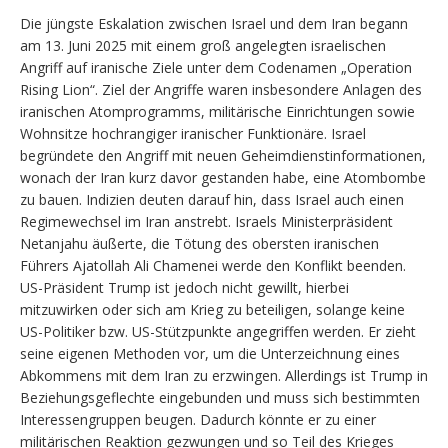
Die jüngste Eskalation zwischen Israel und dem Iran begann
am 13. Juni 2025 mit einem groß angelegten israelischen
Angriff auf iranische Ziele unter dem Codenamen „Operation
Rising Lion“. Ziel der Angriffe waren insbesondere Anlagen des
iranischen Atomprogramms, militärische Einrichtungen sowie
Wohnsitze hochrangiger iranischer Funktionäre. Israel
begründete den Angriff mit neuen Geheimdienstinformationen,
wonach der Iran kurz davor gestanden habe, eine Atombombe
zu bauen. Indizien deuten darauf hin, dass Israel auch einen
Regimewechsel im Iran anstrebt. Israels Ministerpräsident
Netanjahu äußerte, die Tötung des obersten iranischen
Führers Ajatollah Ali Chamenei werde den Konflikt beenden.
US-Präsident Trump ist jedoch nicht gewillt, hierbei
mitzuwirken oder sich am Krieg zu beteiligen, solange keine
US-Politiker bzw. US-Stützpunkte angegriffen werden. Er zieht
seine eigenen Methoden vor, um die Unterzeichnung eines
Abkommens mit dem Iran zu erzwingen. Allerdings ist Trump in
Beziehungsgeflechte eingebunden und muss sich bestimmten
Interessengruppen beugen. Dadurch könnte er zu einer
militärischen Reaktion gezwungen und so Teil des Krieges