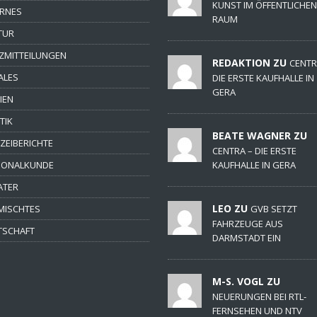
KUNST IM ÖFFENTLICHEN
ERNES
RAUM
TUR
ZMITTEILUNGEN
REDAKTION ZU
CENTR
ALES
DIE ERSTE KAUFHALLE IN
GERA
IEN
TIK
BEATE WAGNER ZU
IZEIBERICHTE
CENTRA – DIE ERSTE
IONALKUNDE
KAUFHALLE IN GERA
ATER
LEO ZU
MISCHTES
GVB SETZT
FAHRZEUGE AUS
TSCHAFT
DARMSTADT EIN
M-S. VOGL ZU
NEUERUNGEN BEI RTL-
FERNSEHEN UND NTV