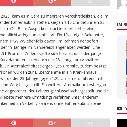
2025, kam es in Gera zu mehreren Verkehrsdelikten, die im
nder Fahrerlaubnis stehen. Gegen 1.10 Uhr befuhr ein 23-
IN B
dstraße. Beim Ausparken touchierte er hierbei einen
d pflichtwidrig vom Unfallort. Ein 19-jähriger Bekannter,
 seinem PKW VW ebenfalls davon. Im Rahmen der sofort
er 19-Jährige im Nahbereich angehalten werden. Eine
51 Promille. Zudem stellte sich heraus, dass der junge
 Kurz darauf erschien auch der 23-Jährige am Anhalteort.
t. Ein Atemalkoholtest ergab 1,56 Promille, zudem besitzt
Personen wurden zur Blutentnahme in ein Krankenhaus
 wurde der 23-Jährige gegen 1.25 Uhr erneut fahrend mit
n-Weg festgestellt. Ein weiterer Atemalkoholtest ergab
me angeordnet, der Fahrzeugschlüssel sichergestellt und die
ei leitete mehrere Ermittlungsverfahren unter anderem
kenheit im Verkehr, Fahrens ohne Fahrerlaubnis sowie