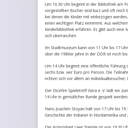
Um 10.30 Uhr beginnt in der Bibliothek am Pu
vorgestellten Bücher sind kurz und oft reich
bei denen die Kinder mit einbezogen werden
einen wichtigen Platz einnimmt. Aus welchem 
Kinderbibliothek erfahren. Es gibt auch ei
sich überraschen.
Im Stadtmuseum kann von 11 Uhr bis 17 Uhr d
über die 1980er Jahre in der DDR ist noch bi
Um 14 Uhr beginnt eine öffentliche Führung 
sechs bzw. vier Euro pro Person. Die Teilna
richten sich vor allem an Individualbesucher
Der Dicefire Spieletreff Gera e. V. lädt ein z
14 Uhr in gemütlicher Runde gespielt werden
Hans-Joachim Stoyan hält von 17 Uhr bis 19.
Geschichte der Indianer in Nordamerika und 
Der Komödiant Uwe Steimle ist von 19.30 Uhr