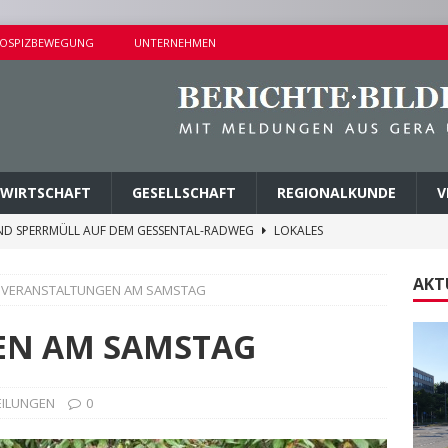
OSPIZBEWEGUNG
UNTERNEHMEN
WIRTSCHAFT
GESELLSCHAFT
REGIONALKUNDE
V
ND SPERRMÜLL AUF DEM GESSENTAL-RADWEG
LOKALES
NDERSETZUNG IN LUSAN
POLIZEIBERICHTE
AKT
VERANSTALTUNGEN AM SAMSTAG
RPREISE SEIT 1. AUGUST 2026
LOKALES
ITEREN DETAILS BEKANNT
VERMISCHTES
EN AM SAMSTAG
AGEN UND KINDERSITZ GESTOHLEN
POLIZEIBERICHTE
EILUNGEN
0