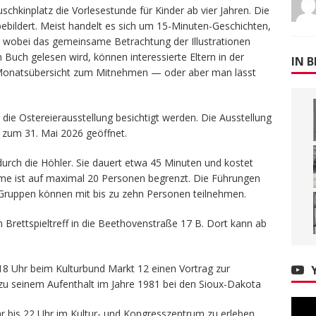
schkinplatz die Vorlesestunde für Kinder ab vier Jahren. Die
 bebildert. Meist handelt es sich um 15-Minuten-Geschichten,
, wobei das gemeinsame Betrachtung der Illustrationen
Buch gelesen wird, können interessierte Eltern in der
IN B
ne Monatsübersicht zum Mitnehmen — oder aber man lässt
ie Ostereierausstellung besichtigt werden. Die Ausstellung
s zum 31. Mai 2026 geöffnet.
durch die Höhler. Sie dauert etwa 45 Minuten und kostet
hme ist auf maximal 20 Personen begrenzt. Die Führungen
; Gruppen können mit bis zu zehn Personen teilnehmen.
um Brettspieltreff in die Beethovenstraße 17 B. Dort kann ab
.
18 Uhr beim Kulturbund Markt 12 einen Vortrag zur
zu seinem Aufenthalt im Jahre 1981 bei den Sioux-Dakota
 bis 22 Uhr im Kultur- und Kongresszentrum zu erleben.