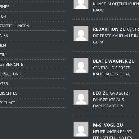
KUNST IM ÖFFENTLICHEN
ERNES
RAUM
TUR
ZMITTEILUNGEN
REDAKTION ZU
CENTR
ALES
DIE ERSTE KAUFHALLE IN
GERA
IEN
TIK
BEATE WAGNER ZU
IZEIBERICHTE
CENTRA – DIE ERSTE
IONALKUNDE
KAUFHALLE IN GERA
ATER
LEO ZU
MISCHTES
GVB SETZT
FAHRZEUGE AUS
TSCHAFT
DARMSTADT EIN
M-S. VOGL ZU
NEUERUNGEN BEI RTL-
FERNSEHEN UND NTV