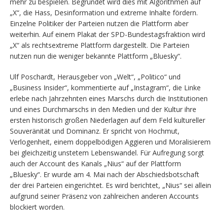
mehr zu bespielen. Begründet wird dies mit Algorithmen auf
„X“, die Hass, Desinformation und extreme Inhalte fördern.
Einzelne Politiker der Parteien nutzen die Plattform aber
weiterhin. Auf einem Plakat der SPD-Bundestagsfraktion wird
„X“ als rechtsextreme Plattform dargestellt. Die Parteien
nutzen nun die weniger bekannte Plattform „Bluesky“.
Ulf Poschardt, Herausgeber von „Welt“, „Politico“ und
„Business Insider“, kommentierte auf „Instagram“, die Linke
erlebe nach Jahrzehnten eines Marschs durch die Institutionen
und eines Durchmarschs in den Medien und der Kultur ihre
ersten historisch großen Niederlagen auf dem Feld kultureller
Souveränität und Dominanz. Er spricht von Hochmut,
Verlogenheit, einem doppelbödigen Aggieren und Moralisierem
bei gleichzeitig unstetem Lebenswandel. Für Aufregung sorgt
auch der Account des Kanals „Nius“ auf der Plattform
„Bluesky“. Er wurde am 4. Mai nach der Abschiedsbotschaft
der drei Parteien eingerichtet. Es wird berichtet, „Nius“ sei allein
aufgrund seiner Präsenz von zahlreichen anderen Accounts
blockiert worden.