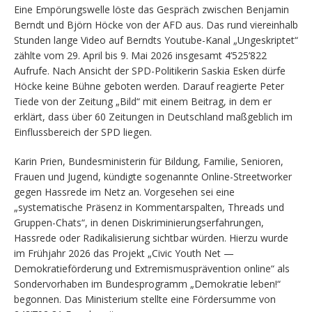
Eine Empörungswelle löste das Gespräch zwischen Benjamin
Berndt und Björn Höcke von der AFD aus. Das rund viereinhalb
Stunden lange Video auf Berndts Youtube-Kanal „Ungeskriptet“
zählte vom 29. April bis 9. Mai 2026 insgesamt 4’525’822
Aufrufe. Nach Ansicht der SPD-Politikerin Saskia Esken dürfe
Höcke keine Bühne geboten werden. Darauf reagierte Peter
Tiede von der Zeitung „Bild“ mit einem Beitrag, in dem er
erklärt, dass über 60 Zeitungen in Deutschland maßgeblich im
Einflussbereich der SPD liegen.
Karin Prien, Bundesministerin für Bildung, Familie, Senioren,
Frauen und Jugend, kündigte sogenannte Online-Streetworker
gegen Hassrede im Netz an. Vorgesehen sei eine
„systematische Präsenz in Kommentarspalten, Threads und
Gruppen-Chats“, in denen Diskriminierungserfahrungen,
Hassrede oder Radikalisierung sichtbar würden. Hierzu wurde
im Frühjahr 2026 das Projekt „Civic Youth Net —
Demokratieförderung und Extremismusprävention online“ als
Sondervorhaben im Bundesprogramm „Demokratie leben!“
begonnen. Das Ministerium stellte eine Fördersumme von