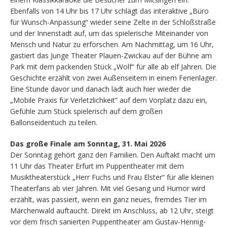
Ebenfalls von 14 Uhr bis 17 Uhr schlägt das interaktive „Büro
für Wunsch-Anpassung“ wieder seine Zelte in der Schloßstraße
und der Innenstadt auf, um das spielerische Miteinander von
Mensch und Natur zu erforschen. Am Nachmittag, um 16 Uhr,
gastiert das Junge Theater Plauen-Zwickau auf der Bühne am
Park mit dem packenden Stück „Wolf“ für alle ab elf Jahren. Die
Geschichte erzählt von zwei Außenseitern in einem Ferienlager.
Eine Stunde davor und danach lädt auch hier wieder die
„Mobile Praxis für Verletzlichkeit“ auf dem Vorplatz dazu ein,
Gefühle zum Stück spielerisch auf dem großen
Ballonseidentuch zu teilen.
Das große Finale am Sonntag, 31. Mai 2026
Der Sonntag gehört ganz den Familien. Den Auftakt macht um
11 Uhr das Theater Erfurt im Puppentheater mit dem
Musiktheaterstück „Herr Fuchs und Frau Elster“ für alle kleinen
Theaterfans ab vier Jahren. Mit viel Gesang und Humor wird
erzählt, was passiert, wenn ein ganz neues, fremdes Tier im
Märchenwald auftaucht. Direkt im Anschluss, ab 12 Uhr, steigt
vor dem frisch sanierten Puppentheater am Gustav-Hennig-