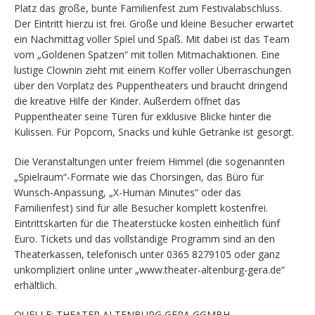
Platz das große, bunte Familienfest zum Festivalabschluss.
Der Eintritt hierzu ist frei. Große und kleine Besucher erwartet
ein Nachmittag voller Spiel und Spaß. Mit dabei ist das Team
vom „Goldenen Spatzen“ mit tollen Mitmachaktionen. Eine
lustige Clownin zieht mit einem Koffer voller Überraschungen
über den Vorplatz des Puppentheaters und braucht dringend
die kreative Hilfe der Kinder. Außerdem öffnet das
Puppentheater seine Türen für exklusive Blicke hinter die
Kulissen. Für Popcorn, Snacks und kühle Getränke ist gesorgt.
Die Veranstaltungen unter freiem Himmel (die sogenannten
„Spielraum“-Formate wie das Chorsingen, das Büro für
Wunsch-Anpassung, „X-Human Minutes“ oder das
Familienfest) sind für alle Besucher komplett kostenfrei.
Eintrittskarten für die Theaterstücke kosten einheitlich fünf
Euro. Tickets und das vollständige Programm sind an den
Theaterkassen, telefonisch unter 0365 8279105 oder ganz
unkompliziert online unter „www.theater-altenburg-gera.de“
erhältlich.
QUELLE: THEATER ALTENBURG GERA GGMBH