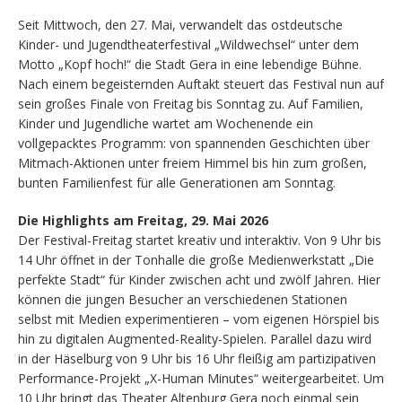
Seit Mittwoch, den 27. Mai, verwandelt das ostdeutsche
Kinder- und Jugendtheaterfestival „Wildwechsel“ unter dem
Motto „Kopf hoch!“ die Stadt Gera in eine lebendige Bühne.
Nach einem begeisternden Auftakt steuert das Festival nun auf
sein großes Finale von Freitag bis Sonntag zu. Auf Familien,
Kinder und Jugendliche wartet am Wochenende ein
vollgepacktes Programm: von spannenden Geschichten über
Mitmach-Aktionen unter freiem Himmel bis hin zum großen,
bunten Familienfest für alle Generationen am Sonntag.
Die Highlights am Freitag, 29. Mai 2026
Der Festival-Freitag startet kreativ und interaktiv. Von 9 Uhr bis
14 Uhr öffnet in der Tonhalle die große Medienwerkstatt „Die
perfekte Stadt“ für Kinder zwischen acht und zwölf Jahren. Hier
können die jungen Besucher an verschiedenen Stationen
selbst mit Medien experimentieren – vom eigenen Hörspiel bis
hin zu digitalen Augmented-Reality-Spielen. Parallel dazu wird
in der Häselburg von 9 Uhr bis 16 Uhr fleißig am partizipativen
Performance-Projekt „X-Human Minutes“ weitergearbeitet. Um
10 Uhr bringt das Theater Altenburg Gera noch einmal sein