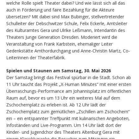
welche Rolle spielt Theater dabei? Und wie lässt sich all das
auch in Förderung und faire Bezahlung für die Akteure
übersetzen? Mit dabei sind Max Bubinger, stellvertretender
Schulleiter der Debschwitzer Schule, Felix Eckerle, Amtsleiter
des Kulturamtes Gera und Ulrike Leßmann, Intendantin des
Theaters Junge Generation Dresden. Moderiert wird die
Veranstaltung von Frank Karbstein, ehemaliger Leiter
Gedenkstätte Amthordurchgang und Anne-Christin Martz, Co-
Leiterinnen der Theaterfabrik.
Spielen und Staunen am Samstag, 30. Mai 2026
Der Samstag bringt das Festival spürbar in die Stadt. Schon ab
11 Uhr taucht das Projekt „X-Human Minutes“ mit einer ersten
Überraschungs-Performance am Johannisplatz im öffentlichen
Raum auf, bevor es um 13 Uhr ein weiteres Mal auf dem
Zschochernplatz zu erleben ist. Ab 12 Uhr lädt der
Zschochernplatz zum gemütlichen „Zschillen am Zschochern“
ein – ein entspannter Treffpunkt mit kulinarischen Angeboten,
Infoständen und Live-Programm. Um 14 Uhr lädt dort der
Kinder- und Jugendchor des Theaters Altenburg Gera mit
einem Klassikkaraoke die Besucher zum Mitsingen ein.