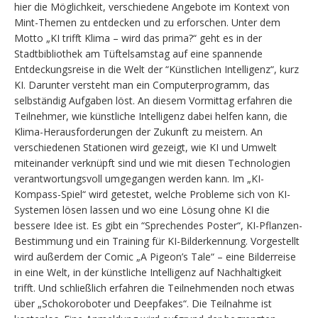
hier die Möglichkeit, verschiedene Angebote im Kontext von
Mint-Themen zu entdecken und zu erforschen. Unter dem
Motto „KI trifft Klima – wird das prima?“ geht es in der
Stadtbibliothek am Tüftelsamstag auf eine spannende
Entdeckungsreise in die Welt der “Künstlichen Intelligenz“, kurz
KI. Darunter versteht man ein Computerprogramm, das
selbständig Aufgaben löst. An diesem Vormittag erfahren die
Teilnehmer, wie künstliche Intelligenz dabei helfen kann, die
Klima-Herausforderungen der Zukunft zu meistern. An
verschiedenen Stationen wird gezeigt, wie KI und Umwelt
miteinander verknüpft sind und wie mit diesen Technologien
verantwortungsvoll umgegangen werden kann. Im „KI-
Kompass-Spiel“ wird getestet, welche Probleme sich von KI-
Systemen lösen lassen und wo eine Lösung ohne KI die
bessere Idee ist. Es gibt ein “Sprechendes Poster“, KI-Pflanzen-
Bestimmung und ein Training für KI-Bilderkennung. Vorgestellt
wird außerdem der Comic „A Pigeon’s Tale“ – eine Bilderreise
in eine Welt, in der künstliche Intelligenz auf Nachhaltigkeit
trifft. Und schließlich erfahren die Teilnehmenden noch etwas
über „Schokoroboter und Deepfakes“. Die Teilnahme ist