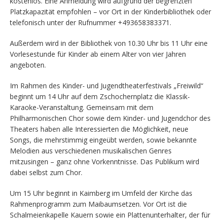
kostenlos. Eine Anmeldung wird aufgrund der begrenzten
Platzkapazität empfohlen – vor Ort in der Kinderbibliothek oder
telefonisch unter der Rufnummer +493658383371.
Außerdem wird in der Bibliothek von 10.30 Uhr bis 11 Uhr eine
Vorlesestunde für Kinder ab einem Alter von vier Jahren
angeboten.
Im Rahmen des Kinder- und Jugendtheaterfestivals „Freiwild“
beginnt um 14 Uhr auf dem Zschochernplatz die Klassik-
Karaoke-Veranstaltung. Gemeinsam mit dem
Philharmonischen Chor sowie dem Kinder- und Jugendchor des
Theaters haben alle Interessierten die Möglichkeit, neue
Songs, die mehrstimmig eingeübt werden, sowie bekannte
Melodien aus verschiedenen musikalischen Genres
mitzusingen – ganz ohne Vorkenntnisse. Das Publikum wird
dabei selbst zum Chor.
Um 15 Uhr beginnt in Kaimberg im Umfeld der Kirche das
Rahmenprogramm zum Maibaumsetzen. Vor Ort ist die
Schalmeienkapelle Kauern sowie ein Plattenunterhalter, der für