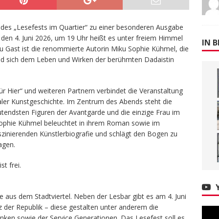
des „Lesefests im Quartier“ zu einer besonderen Ausgabe
 den 4. Juni 2026, um 19 Uhr heißt es unter freiem Himmel
IN B
 Zu Gast ist die renommierte Autorin Miku Sophie Kühmel, die
nd sich dem Leben und Wirken der berühmten Dadaistin
r Hier“ und weiteren Partnern verbindet die Veranstaltung
aler Kunstgeschichte. Im Zentrum des Abends steht die
endsten Figuren der Avantgarde und die einzige Frau im
 Sophie Kühmel beleuchtet in ihrem Roman sowie im
zinierenden Künstlerbiografie und schlägt den Bogen zu
agen.
st frei.
e aus dem Stadtviertel. Neben der Lesbar gibt es am 4. Juni
der Republik – diese gestalten unter anderem die
inken sowie der Service Generationen. Das Lesefest soll es