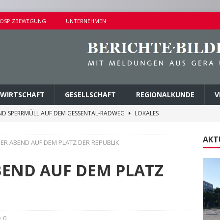
OSPIZBEWEGUNG
UNTERNEHMEN
WIRTSCHAFT
GESELLSCHAFT
REGIONALKUNDE
V
ND SPERRMÜLL AUF DEM GESSENTAL-RADWEG
LOKALES
NDERSETZUNG IN LUSAN
POLIZEIBERICHTE
AKT
HER ABEND AUF DEM PLATZ DER REPUBLIK
RPREISE SEIT 1. AUGUST 2026
LOKALES
ITEREN DETAILS BEKANNT
VERMISCHTES
BEND AUF DEM PLATZ
AGEN UND KINDERSITZ GESTOHLEN
POLIZEIBERICHTE
0