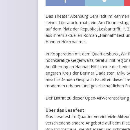
Das Theater Altenburg Gera lädt im Rahmen 
seines Literaturformats ein: Am Donnerstag,
auf dem Platz der Republik „Lesbar trifft…“.
aus ihrem aktuellen Roman „Hannah“ liest u
Hannah Höch widmet.
In Kooperation mit dem Quartiersbüro „Wir fü
hochkarätige Gegenwartsliteratur mit region
Annäherung an Hannah Höch, eine der bedeut
engeren Kreis der Berliner Dadaisten. Miku
anschließenden Gespräch Facetten dieser fas
modernen urbanen und gesellschaftlichen Fr
Der Eintritt zu dieser Open-Air-Veranstaltung i
Über das Lesefest
Das Lesefest im Quartier vereint viele Akteur
verschiedene andere Angebote auf dem Platz 
Volkshochschule, die Virtuosen und Schmierf