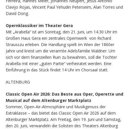
Ferreira, Hannes Meier, Johannes Neupert, Jesús Antonio
Clavijo Rojas, Vincent Paul Yehudin Peterseim, Alan Torres und
David Dong.
Opernklassiker im Theater Gera
Mit „Arabella“ ist am Sonntag, den 21. Juni, um 14.30 Uhr im
Großen Haus Gera ein zentrales Opernwerk von Richard
Strausszu erleben. Die Handlung spielt im Wien der 1860er
Jahre und kreist um die verarmte Adelsfamilie Waldner. Um
sich vor dem finanziellen Ruin zu bewahren, soll die Tochter
Arabella mit einer „guten Partie“ verheiratet werden. Eine
Einführung in das Stück findet 14 Uhr im Chorsaal statt.
ALTENBURG
Classic Open Air 2026: Das Beste aus Oper, Operette und
Musical auf dem Altenburger Marktplatz
Sommer, Open-Air-Atmosphäre und Musikgenuss der
Extraklasse – das bietet das Classic Open Air 2026 auf dem
Altenburger Marktplatz. Am Freitag, den 19. Juni und Samstag,
den 20. Juni, verwandeln die Solisten des Theaters Altenburg