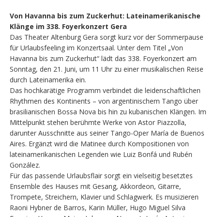
Von Havanna bis zum Zuckerhut: Lateinamerikanische
Klänge im 338. Foyerkonzert Gera
Das Theater Altenburg Gera sorgt kurz vor der Sommerpause
für Urlaubsfeeling im Konzertsaal. Unter dem Titel „Von
Havanna bis zum Zuckerhut“ lädt das 338. Foyerkonzert am
Sonntag, den 21. Juni, um 11 Uhr zu einer musikalischen Reise
durch Lateinamerika ein.
Das hochkarätige Programm verbindet die leidenschaftlichen
Rhythmen des Kontinents – von argentinischem Tango über
brasilianischen Bossa Nova bis hin zu kubanischen Klängen. Im
Mittelpunkt stehen berühmte Werke von Astor Piazzolla,
darunter Ausschnitte aus seiner Tango-Oper María de Buenos
Aires. Ergänzt wird die Matinee durch Kompositionen von
lateinamerikanischen Legenden wie Luiz Bonfá und Rubén
González.
Für das passende Urlaubsflair sorgt ein vielseitig besetztes
Ensemble des Hauses mit Gesang, Akkordeon, Gitarre,
Trompete, Streichern, Klavier und Schlagwerk. Es musizieren
Raoni Hybner de Barros, Karin Müller, Hugo Miguel Silva