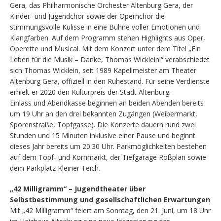
Gera, das Philharmonische Orchester Altenburg Gera, der
Kinder- und Jugendchor sowie der Opernchor die
stimmungsvolle Kulisse in eine Bühne voller Emotionen und
Klangfarben. Auf dem Programm stehen Highlights aus Oper,
Operette und Musical. Mit dem Konzert unter dem Titel „Ein
Leben für die Musik – Danke, Thomas Wicklein!“ verabschiedet
sich Thomas Wicklein, seit 1989 Kapellmeister am Theater
Altenburg Gera, offiziell in den Ruhestand. Für seine Verdienste
erhielt er 2020 den Kulturpreis der Stadt Altenburg.
Einlass und Abendkasse beginnen an beiden Abenden bereits
um 19 Uhr an den drei bekannten Zugängen (Weibermarkt,
Sporenstraße, Topfgasse). Die Konzerte dauern rund zwei
Stunden und 15 Minuten inklusive einer Pause und beginnt
dieses Jahr bereits um 20.30 Uhr. Parkmöglichkeiten bestehen
auf dem Topf- und Kornmarkt, der Tiefgarage Roßplan sowie
dem Parkplatz Kleiner Teich.
„42 Milligramm“ – Jugendtheater über
Selbstbestimmung und gesellschaftlichen Erwartungen
Mit „42 Milligramm“ feiert am Sonntag, den 21. Juni, um 18 Uhr