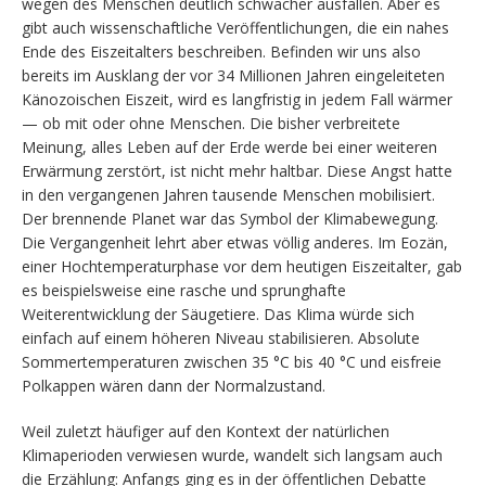
wegen des Menschen deutlich schwächer ausfallen. Aber es
gibt auch wissenschaftliche Veröffentlichungen, die ein nahes
Ende des Eiszeitalters beschreiben. Befinden wir uns also
bereits im Ausklang der vor 34 Millionen Jahren eingeleiteten
Känozoischen Eiszeit, wird es langfristig in jedem Fall wärmer
— ob mit oder ohne Menschen. Die bisher verbreitete
Meinung, alles Leben auf der Erde werde bei einer weiteren
Erwärmung zerstört, ist nicht mehr haltbar. Diese Angst hatte
in den vergangenen Jahren tausende Menschen mobilisiert.
Der brennende Planet war das Symbol der Klimabewegung.
Die Vergangenheit lehrt aber etwas völlig anderes. Im Eozän,
einer Hochtemperaturphase vor dem heutigen Eiszeitalter, gab
es beispielsweise eine rasche und sprunghafte
Weiterentwicklung der Säugetiere. Das Klima würde sich
einfach auf einem höheren Niveau stabilisieren. Absolute
Sommertemperaturen zwischen 35 °C bis 40 °C und eisfreie
Polkappen wären dann der Normalzustand.
Weil zuletzt häufiger auf den Kontext der natürlichen
Klimaperioden verwiesen wurde, wandelt sich langsam auch
die Erzählung: Anfangs ging es in der öffentlichen Debatte