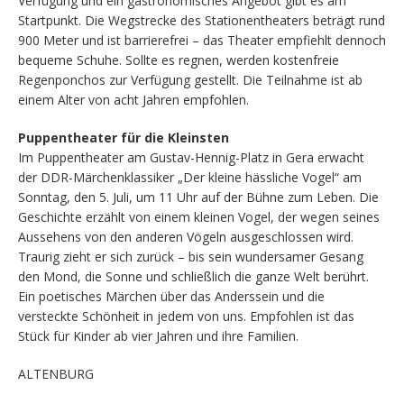
Verfügung und ein gastronomisches Angebot gibt es am
Startpunkt. Die Wegstrecke des Stationentheaters beträgt rund
900 Meter und ist barrierefrei – das Theater empfiehlt dennoch
bequeme Schuhe. Sollte es regnen, werden kostenfreie
Regenponchos zur Verfügung gestellt. Die Teilnahme ist ab
einem Alter von acht Jahren empfohlen.
Puppentheater für die Kleinsten
Im Puppentheater am Gustav-Hennig-Platz in Gera erwacht
der DDR-Märchenklassiker „Der kleine hässliche Vogel“ am
Sonntag, den 5. Juli, um 11 Uhr auf der Bühne zum Leben. Die
Geschichte erzählt von einem kleinen Vogel, der wegen seines
Aussehens von den anderen Vögeln ausgeschlossen wird.
Traurig zieht er sich zurück – bis sein wundersamer Gesang
den Mond, die Sonne und schließlich die ganze Welt berührt.
Ein poetisches Märchen über das Anderssein und die
versteckte Schönheit in jedem von uns. Empfohlen ist das
Stück für Kinder ab vier Jahren und ihre Familien.
ALTENBURG