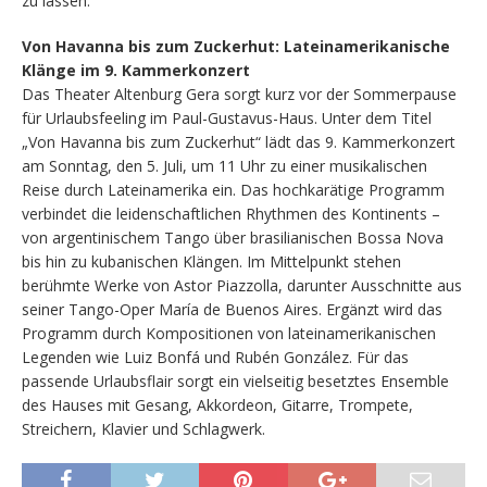
zu lassen.
Von Havanna bis zum Zuckerhut: Lateinamerikanische
Klänge im 9. Kammerkonzert
Das Theater Altenburg Gera sorgt kurz vor der Sommerpause
für Urlaubsfeeling im Paul-Gustavus-Haus. Unter dem Titel
„Von Havanna bis zum Zuckerhut“ lädt das 9. Kammerkonzert
am Sonntag, den 5. Juli, um 11 Uhr zu einer musikalischen
Reise durch Lateinamerika ein. Das hochkarätige Programm
verbindet die leidenschaftlichen Rhythmen des Kontinents –
von argentinischem Tango über brasilianischen Bossa Nova
bis hin zu kubanischen Klängen. Im Mittelpunkt stehen
berühmte Werke von Astor Piazzolla, darunter Ausschnitte aus
seiner Tango-Oper María de Buenos Aires. Ergänzt wird das
Programm durch Kompositionen von lateinamerikanischen
Legenden wie Luiz Bonfá und Rubén González. Für das
passende Urlaubsflair sorgt ein vielseitig besetztes Ensemble
des Hauses mit Gesang, Akkordeon, Gitarre, Trompete,
Streichern, Klavier und Schlagwerk.