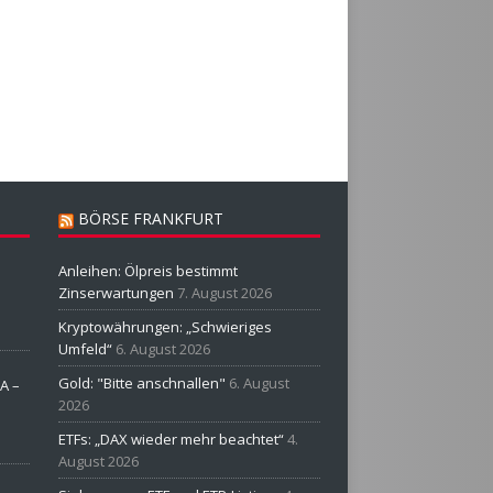
BÖRSE FRANKFURT
Anleihen: Ölpreis bestimmt
Zinserwartungen
7. August 2026
Kryptowährungen: „Schwieriges
Umfeld“
6. August 2026
Gold: "Bitte anschnallen"
6. August
A –
2026
ETFs: „DAX wieder mehr beachtet“
4.
August 2026