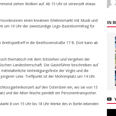
mend ziehen Wolken auf. Ab 15 Uhr ist vereinzelt etwas
imsonbrunnen einen kreativen Erlebnismarkt mit Musik und
IN B
innt um 10 Uhr der zweistündige Lego-Bastelvormittag für
um Brettspieltreff in die Beethovenstraße 17 B. Dort kann ab
.
t sich thematisch mit dem Entstehen und Vergehen der
ßischen Landesherrschaft. Die Gästeführer beschreiben auf
mittelalterliche Verteidigungsfeste der Vögte und die
üngerer Linie. Treffpunkt ist der Mohrenplatz um 14 Uhr.
hlossgartenkonzert auf den Osterstein ein, wo sie von 15
atz und der Alten Wache pendelt ein Personentransporter.
arkt 8 von 15 Uhr bis 18 Uhr Werke des in Berlin lebenden