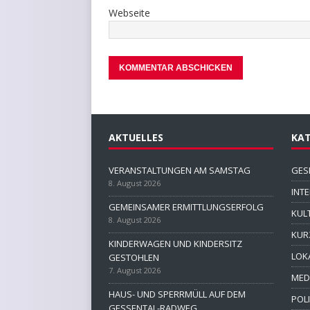
Webseite
AKTUELLES
KAT
VERANSTALTUNGEN AM SAMSTAG
GES
8. August 2026
INT
GEMEINSAMER ERMITTLUNGSERFOLG
KUL
8. August 2026
KUR
KINDERWAGEN UND KINDERSITZ
LOK
GESTOHLEN
7. August 2026
MED
HAUS- UND SPERRMÜLL AUF DEM
POLI
GESSENTAL-RADWEG