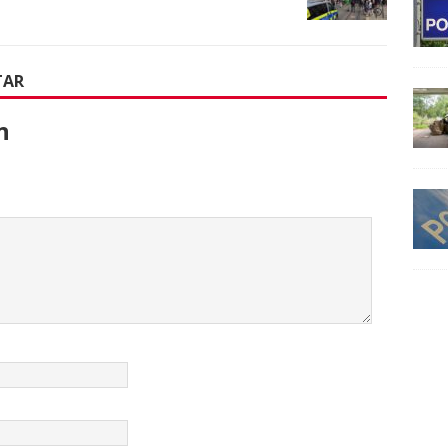
TAR
n