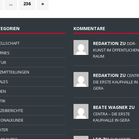
…
236
»
EGORIEN
KOMMENTARE
ELLSCHAFT
REDAKTION ZU
DDR-
KUNST IM ÖFFENTLICHEN
ERNES
RAUM
TUR
ZMITTEILUNGEN
REDAKTION ZU
CENTR
ALES
DIE ERSTE KAUFHALLE IN
GERA
IEN
TIK
BEATE WAGNER ZU
IZEIBERICHTE
CENTRA – DIE ERSTE
IONALKUNDE
KAUFHALLE IN GERA
ATER