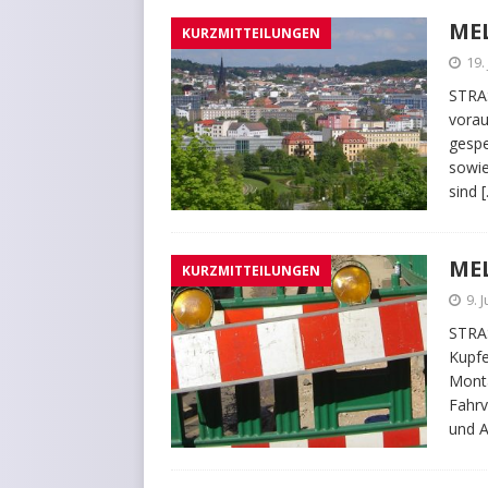
ME
KURZMITTEILUNGEN
19.
STRAS
vorau
gespe
sowie
sind
ME
KURZMITTEILUNGEN
9. 
STRA
Kupfe
Monta
Fahrv
und A