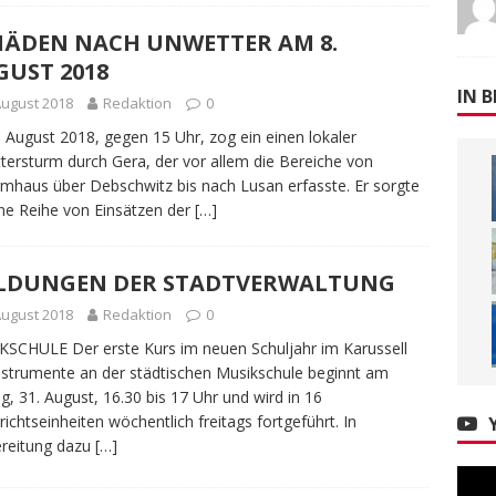
HÄDEN NACH UNWETTER AM 8.
GUST 2018
IN B
August 2018
Redaktion
0
 August 2018, gegen 15 Uhr, zog ein einen lokaler
tersturm durch Gera, der vor allem die Bereiche von
mhaus über Debschwitz bis nach Lusan erfasste. Er sorgte
ine Reihe von Einsätzen der
[…]
LDUNGEN DER STADTVERWALTUNG
August 2018
Redaktion
0
SCHULE Der erste Kurs im neuen Schuljahr im Karussell
nstrumente an der städtischen Musikschule beginnt am
ag, 31. August, 16.30 bis 17 Uhr und wird in 16
richtseinheiten wöchentlich freitags fortgeführt. In
reitung dazu
[…]