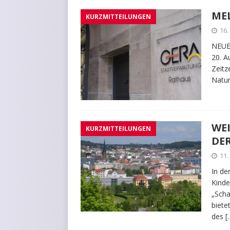
ME
KURZMITTEILUNGEN
16.
NEUE
20. A
Zeitz
Natur
WE
KURZMITTEILUNGEN
DE
11.
In de
Kinde
„Scha
biete
des
[