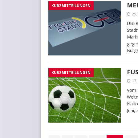
ME
KURZMITTEILUNGEN
25.
ÜBER
Stadt
Marti
gegen
Bürge
FU
KURZMITTEILUNGEN
17.
Vom 1
Weltm
Natio
Juni,