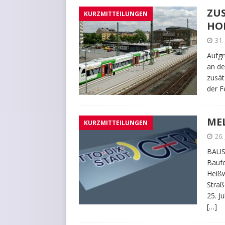
ZU
KURZMITTEILUNGEN
HO
31.
Aufgr
an de
zusät
der F
ME
KURZMITTEILUNGEN
26.
BAUS
Baufe
Heißw
Straß
25. J
[…]