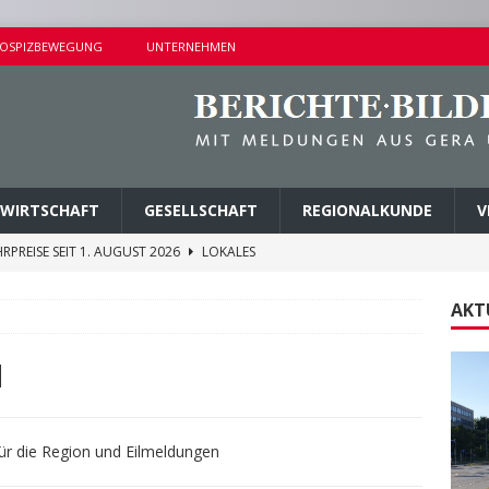
OSPIZBEWEGUNG
UNTERNEHMEN
WIRTSCHAFT
GESELLSCHAFT
REGIONALKUNDE
V
RPREISE SEIT 1. AUGUST 2026
LOKALES
ITEREN DETAILS BEKANNT
VERMISCHTES
AKT
E ZUM FÖRDERPROGRAMM „NEBENAN ANGEKOMMEN“
N
EHLE GEGEN DREI TATVERDÄCHTIGE VOLLSTRECKT
für die Region und Eilmeldungen
NDERSETZUNG IN LUSAN
POLIZEIBERICHTE