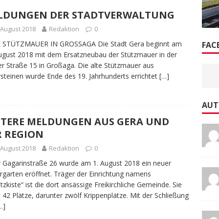
LDUNGEN DER STADTVERWALTUNG
 August 2018
Redaktion
0
 STÜTZMAUER IN GROSSAGA Die Stadt Gera beginnt am
FAC
ugust 2018 mit dem Ersatzneubau der Stützmauer in der
er Straße 15 in Großaga. Die alte Stützmauer aus
steinen wurde Ende des 19. Jahrhunderts errichtet
[…]
AUT
ITERE MELDUNGEN AUS GERA UND
R REGION
 August 2018
Redaktion
0
r Gagarinstraße 26 wurde am 1. August 2018 ein neuer
rgarten eröffnet. Träger der Einrichtung namens
tzkiste“ ist die dort ansässige Freikirchliche Gemeinde. Sie
t 42 Plätze, darunter zwölf Krippenplätze. Mit der Schließung
…]