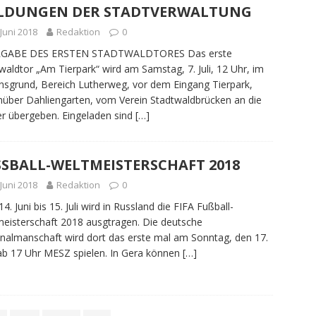
LDUNGEN DER STADTVERWALTUNG
 Juni 2018
Redaktion
0
GABE DES ERSTEN STADTWALDTORES Das erste
waldtor „Am Tierpark“ wird am Samstag, 7. Juli, 12 Uhr, im
nsgrund, Bereich Lutherweg, vor dem Eingang Tierpark,
über Dahliengarten, vom Verein Stadtwaldbrücken an die
r übergeben. Eingeladen sind
[…]
SSBALL-WELTMEISTERSCHAFT 2018
 Juni 2018
Redaktion
0
4. Juni bis 15. Juli wird in Russland die FIFA Fußball-
eisterschaft 2018 ausgtragen. Die deutsche
nalmanschaft wird dort das erste mal am Sonntag, den 17.
 ab 17 Uhr MESZ spielen. In Gera können
[…]