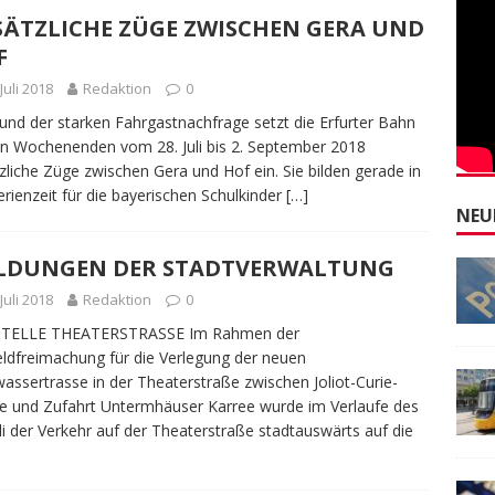
SÄTZLICHE ZÜGE ZWISCHEN GERA UND
F
 Juli 2018
Redaktion
0
und der starken Fahrgastnachfrage setzt die Erfurter Bahn
n Wochenenden vom 28. Juli bis 2. September 2018
zliche Züge zwischen Gera und Hof ein. Sie bilden gerade in
erienzeit für die bayerischen Schulkinder
[…]
NEU
LDUNGEN DER STADTVERWALTUNG
 Juli 2018
Redaktion
0
TELLE THEATERSTRASSE Im Rahmen der
ldfreimachung für die Verlegung der neuen
assertrasse in der Theaterstraße zwischen Joliot-Curie-
e und Zufahrt Untermhäuser Karree wurde im Verlaufe des
uli der Verkehr auf der Theaterstraße stadtauswärts auf die