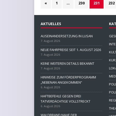
«
1
…
230
231
232
AKTUELLES
KAT
AUSEINANDERSETZUNG IN LUSAN
GES
7. August 2026
INT
NEUE FAHRPREISE SEIT 1. AUGUST 2026
KUL
7. August 2026
KUR
KEINE WEITEREN DETAILS BEKANNT
LOK
7. August 2026
MED
HINWEISE ZUM FÖRDERPROGRAMM
„NEBENAN ANGEKOMMEN“
POLI
6. August 2026
POL
HAFTBEFEHLE GEGEN DREI
REG
TATVERDÄCHTIGE VOLLSTRECKT
6. August 2026
THE
WALDBRAND NAHE DER