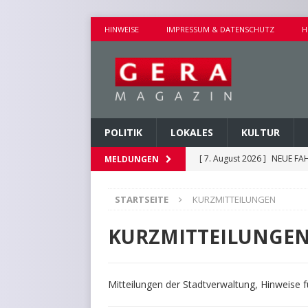
HINWEISE
IMPRESSUM & DATENSCHUTZ
H
POLITIK
LOKALES
KULTUR
[ 7. August 2026 ]
NEUE FAH
MELDUNGEN
[ 7. August 2026 ]
KEINE WE
STARTSEITE
KURZMITTEILUNGEN
[ 6. August 2026 ]
HINWEIS
KURZMITTEILUNGEN
KURZMITTEILUNGE
[ 6. August 2026 ]
HAFTBEF
POLIZEIBERICHTE
Mitteilungen der Stadtverwaltung, Hinweise 
[ 7. August 2026 ]
AUSEINA