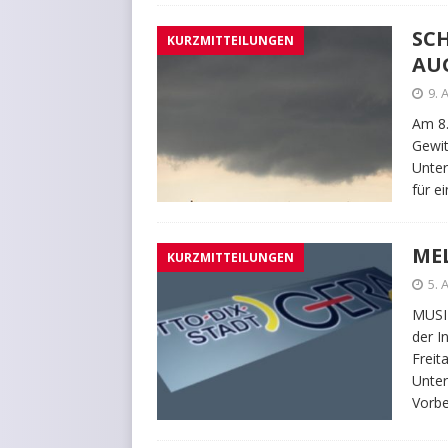
SC
KURZMITTEILUNGEN
AU
9. 
Am 8.
Gewit
Unter
für e
ME
KURZMITTEILUNGEN
5. 
MUSIK
der I
Freit
Unter
Vorbe