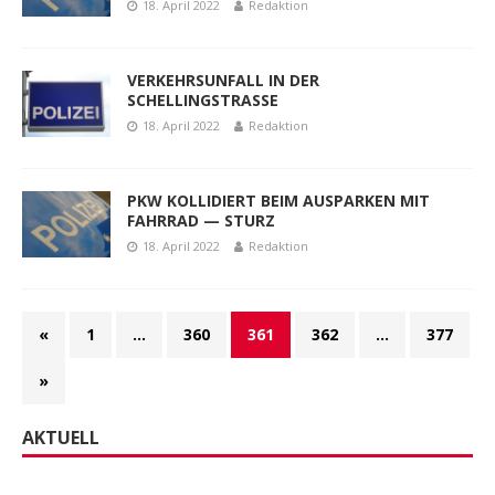
18. April 2022
Redaktion
VERKEHRSUNFALL IN DER
SCHELLINGSTRASSE
18. April 2022
Redaktion
PKW KOLLIDIERT BEIM AUSPARKEN MIT
FAHRRAD — STURZ
18. April 2022
Redaktion
«
1
…
360
361
362
…
377
»
AKTUELL