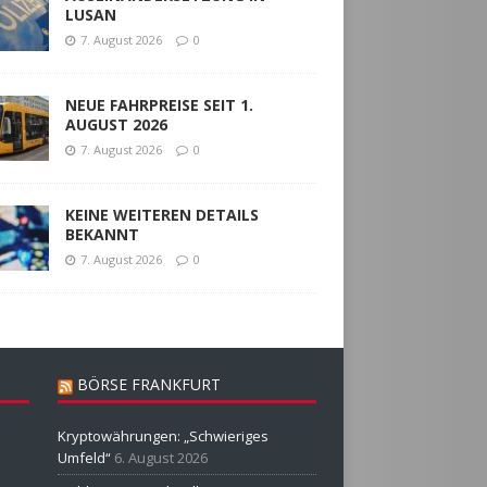
LUSAN
7. August 2026
0
NEUE FAHRPREISE SEIT 1.
AUGUST 2026
7. August 2026
0
KEINE WEITEREN DETAILS
BEKANNT
7. August 2026
0
BÖRSE FRANKFURT
Kryptowährungen: „Schwieriges
Umfeld“
6. August 2026