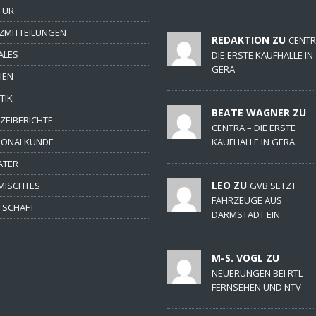
TUR
ZMITTEILUNGEN
REDAKTION ZU
CENTR
ALES
DIE ERSTE KAUFHALLE IN
GERA
IEN
TIK
BEATE WAGNER ZU
IZEIBERICHTE
CENTRA – DIE ERSTE
IONALKUNDE
KAUFHALLE IN GERA
ATER
LEO ZU
MISCHTES
GVB SETZT
FAHRZEUGE AUS
TSCHAFT
DARMSTADT EIN
M-S. VOGL ZU
NEUERUNGEN BEI RTL-
FERNSEHEN UND NTV