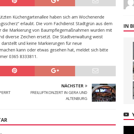
tzten Küchengartenallee haben sich am Wochenende
ngsscherz“ erlaubt. Die vom Fachdienst Stadtgrün aus dem
IN B
ür die Markierung von Baumpflegemaßnahmen wurden mit
nd diverse Zeichen ersetzt. Die Stadtverwaltung weist
t darstellt und keine Markierungen für neue
chen kann oder etwas gesehen hat, meldet sich bitte
mmer 0365 8333811.
NÄCHSTER
PERRT
FREILUFTKONZERT IN GERA UND
ALTENBURG
TAR