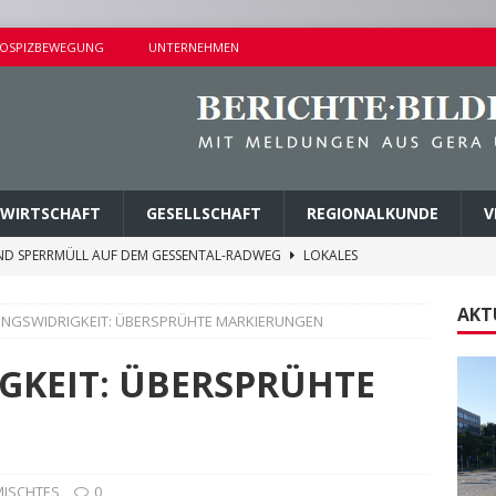
OSPIZBEWEGUNG
UNTERNEHMEN
WIRTSCHAFT
GESELLSCHAFT
REGIONALKUNDE
V
ND SPERRMÜLL AUF DEM GESSENTAL-RADWEG
LOKALES
NDERSETZUNG IN LUSAN
POLIZEIBERICHTE
AKT
NGSWIDRIGKEIT: ÜBERSPRÜHTE MARKIERUNGEN
RPREISE SEIT 1. AUGUST 2026
LOKALES
ITEREN DETAILS BEKANNT
VERMISCHTES
KEIT: ÜBERSPRÜHTE
AGEN UND KINDERSITZ GESTOHLEN
POLIZEIBERICHTE
MISCHTES
0