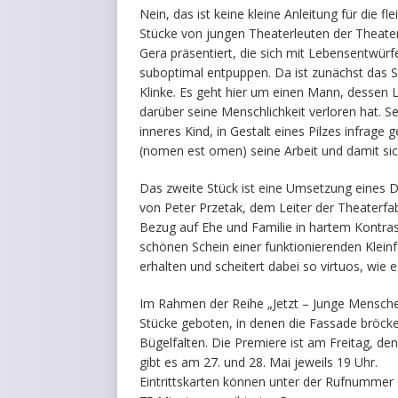
Nein, das ist keine kleine Anleitung für die fl
Stücke von jungen Theaterleuten der Theater
Gera präsentiert, die sich mit Lebensentwürf
suboptimal entpuppen. Da ist zunächst das S
Klinke. Es geht hier um einen Mann, dessen 
darüber seine Menschlichkeit verloren hat. S
inneres Kind, in Gestalt eines Pilzes infrage g
(nomen est omen) seine Arbeit und damit sich 
Das zweite Stück ist eine Umsetzung eines Dar
von Peter Przetak, dem Leiter der Theaterfab
Bezug auf Ehe und Familie in hartem Kontrast 
schönen Schein einer funktionierenden Klein
erhalten und scheitert dabei so virtuos, wie e
Im Rahmen der Reihe „Jetzt – Junge Mensc
Stücke geboten, in denen die Fassade bröck
Bügelfalten. Die Premiere ist am Freitag, den
gibt es am 27. und 28. Mai jeweils 19 Uhr.
Eintrittskarten können unter der Rufnummer