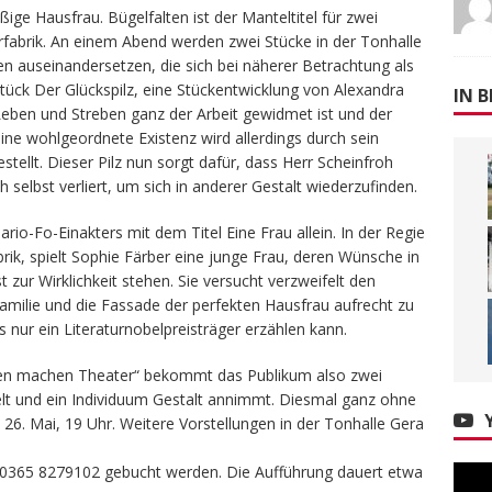
eißige Hausfrau. Bügelfalten ist der Manteltitel für zwei
fabrik. An einem Abend werden zwei Stücke in der Tonhalle
en auseinandersetzen, die sich bei näherer Betrachtung als
tück Der Glückspilz, eine Stückentwicklung von Alexandra
IN B
Leben und Streben ganz der Arbeit gewidmet ist und der
eine wohlgeordnete Existenz wird allerdings durch sein
estellt. Dieser Pilz nun sorgt dafür, dass Herr Scheinfroh
selbst verliert, um sich in anderer Gestalt wiederzufinden.
io-Fo-Einakters mit dem Titel Eine Frau allein. In der Regie
rik, spielt Sophie Färber eine junge Frau, deren Wünsche in
zur Wirklichkeit stehen. Sie versucht verzweifelt den
familie und die Fassade der perfekten Hausfrau aufrecht zu
s nur ein Literaturnobelpreisträger erzählen kann.
hen machen Theater“ bekommt das Publikum also zwei
elt und ein Individuum Gestalt annimmt. Diesmal ganz ohne
 26. Mai, 19 Uhr. Weitere Vorstellungen in der Tonhalle Gera
 0365 8279102 gebucht werden. Die Aufführung dauert etwa