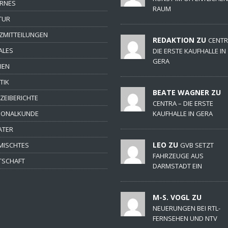
ERNES
RAUM
TUR
ZMITTEILUNGEN
REDAKTION ZU
CENTR
ALES
DIE ERSTE KAUFHALLE IN
GERA
IEN
TIK
BEATE WAGNER ZU
IZEIBERICHTE
CENTRA – DIE ERSTE
IONALKUNDE
KAUFHALLE IN GERA
ATER
LEO ZU
MISCHTES
GVB SETZT
FAHRZEUGE AUS
TSCHAFT
DARMSTADT EIN
M-S. VOGL ZU
NEUERUNGEN BEI RTL-
FERNSEHEN UND NTV