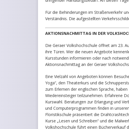
dringender Handlungsbedarf. An diesen Tage
Für die Behinderungen im Straßenverkehr und
Verständnis. Die aufgestellten Verkehrsschil
AKTIONSNACHMITTAG IN DER VOLKSHOC
Die Geraer Volkshochschule öffnet am 23. A
ihre Türen. Wer die neuen Angebote kennenler
Kursstunden informieren oder nach notwendig
Aktionsnachmittag an der Geraer Volkshochs
Eine Vielzahl von Angeboten können Besuche
Yoga“, den Theaterkurs und die Schnupperstu
zum Erlernen der englischen Sprache, haben 
Wiedereinsteiger teilzunehmen. Erfahrene D
Kurswahl. Beratungen zur Erlangung und V
und Computerprogrammen finden in unserem C
Floristikschule präsentiert die Drahtcrashtec
Kurse „Lesen und Schreiben“ und die Malwerk
Volkshochschule führt einen Bücherverkauf d