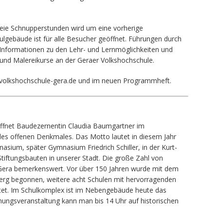
eie Schnupperstunden wird um eine vorherige
lgebäude ist für alle Besucher geöffnet. Führungen durch
 Informationen zu den Lehr- und Lernmöglichkeiten und
 und Malereikurse an der Geraer Volkshochschule.
.volkshochschule-gera.de und im neuen Programmheft.
ffnet Baudezernentin Claudia Baumgartner im
 des offenen Denkmales. Das Motto lautet in diesem Jahr
sium, später Gymnasium Friedrich Schiller, in der Kurt-
Stiftungsbauten in unserer Stadt. Die große Zahl von
in Gera bemerkenswert. Vor über 150 Jahren wurde mit dem
berg begonnen, weitere acht Schulen mit hervorragenden
htet. Im Schulkomplex ist im Nebengebäude heute das
ungsveranstaltung kann man bis 14 Uhr auf historischen