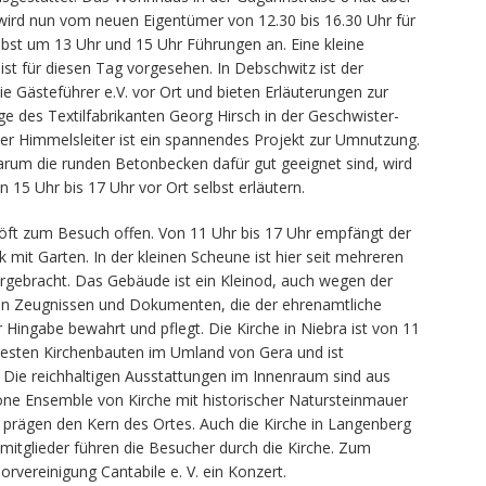
wird nun vom neuen Eigentümer von 12.30 bis 16.30 Uhr für
lbst um 13 Uhr und 15 Uhr Führungen an. Eine kleine
ist für diesen Tag vorgesehen. In Debschwitz ist der
ie Gästeführer e.V. vor Ort und bieten Erläuterungen zur
e des Textilfabrikanten Georg Hirsch in der Geschwister-
er Himmelsleiter ist ein spannendes Projekt zur Umnutzung.
Warum die runden Betonbecken dafür gut geeignet sind, wird
 15 Uhr bis 17 Uhr vor Ort selbst erläutern.
höft zum Besuch offen. Von 11 Uhr bis 17 Uhr empfängt der
mit Garten. In der kleinen Scheune ist hier seit mehreren
rgebracht. Das Gebäude ist ein Kleinod, auch wegen der
n Zeugnissen und Dokumenten, die der ehrenamtliche
Hingabe bewahrt und pflegt. Die Kirche in Niebra ist von 11
ltesten Kirchenbauten im Umland von Gera und ist
. Die reichhaltigen Ausstattungen im Innenraum sind aus
höne Ensemble von Kirche mit historischer Natursteinmauer
 prägen den Kern des Ortes. Auch die Kirche in Langenberg
mitglieder führen die Besucher durch die Kirche. Zum
rvereinigung Cantabile e. V. ein Konzert.