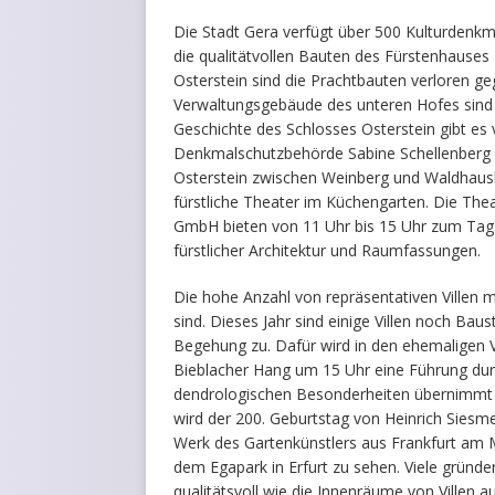
Die Stadt Gera verfügt über 500 Kulturden
die qualitätvollen Bauten des Fürstenhauses 
Osterstein sind die Prachtbauten verloren ge
Verwaltungsgebäude des unteren Hofes sind n
Geschichte des Schlosses Osterstein gibt es v
Denkmalschutzbehörde Sabine Schellenberg
Osterstein zwischen Weinberg und Waldhausbr
fürstliche Theater im Küchengarten. Die The
GmbH bieten von 11 Uhr bis 15 Uhr zum Tag 
fürstlicher Architektur und Raumfassungen.
Die hohe Anzahl von repräsentativen Villen 
sind. Dieses Jahr sind einige Villen noch Bau
Begehung zu. Dafür wird in den ehemaligen 
Bieblacher Hang um 15 Uhr eine Führung dur
dendrologischen Besonderheiten übernimmt B
wird der 200. Geburtstag von Heinrich Siesm
Werk des Gartenkünstlers aus Frankfurt am
dem Egapark in Erfurt zu sehen. Viele gründe
qualitätsvoll wie die Innenräume von Villen 