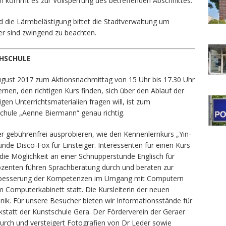
n kommt es zur Vollsperrung des betreffenden Abschnittes.
 die Lärmbelästigung bittet die Stadtverwaltung um
der sind zwingend zu beachten.
HSCHULE
ugust 2017 zum Aktionsnachmittag von 15 Uhr bis 17.30 Uhr
nen, den richtigen Kurs finden, sich über den Ablauf der
en Unterrichtsmaterialien fragen will, ist zum
chule „Aenne Biermann“ genau richtig.
r gebührenfrei ausprobieren, wie den Kennenlernkurs „Yin-
nde Disco-Fox für Einsteiger. Interessenten für einen Kurs
die Möglichkeit an einer Schnupperstunde Englisch für
ozenten führen Sprachberatung durch und beraten zur
erbesserung der Kompetenzen im Umgang mit Computern
omputerkabinett statt. Die Kursleiterin der neuen
hnik. Für unsere Besucher bieten wir Informationsstände für
statt der Kunstschule Gera. Der Förderverein der Geraer
urch und versteigert Fotografien von Dr Leder sowie