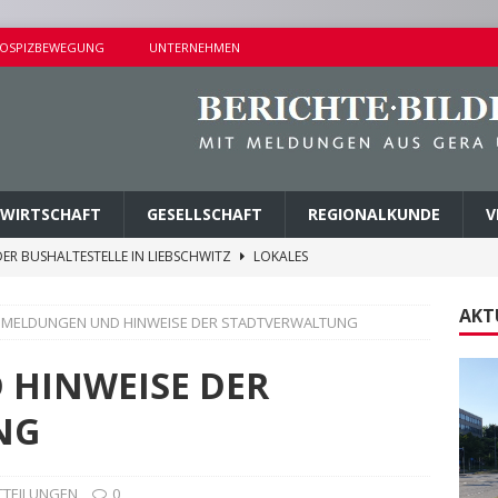
OSPIZBEWEGUNG
UNTERNEHMEN
WIRTSCHAFT
GESELLSCHAFT
REGIONALKUNDE
V
ER BUSHALTESTELLE IN LIEBSCHWITZ
LOKALES
ALTUNGEN AM SAMSTAG
KURZMITTEILUNGEN
AKT
MELDUNGEN UND HINWEISE DER STADTVERWALTUNG
AMER ERMITTLUNGSERFOLG
POLIZEIBERICHTE
AGEN UND KINDERSITZ GESTOHLEN
POLIZEIBERICHTE
HINWEISE DER
M PARK DER JUGEND ABGETRAGEN
LOKALES
NG
TTEILUNGEN
0