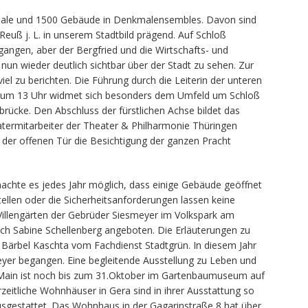
kmale und 1500 Gebäude in Denkmalensembles. Davon sind
Reuß j. L. in unserem Stadtbild prägend. Auf Schloß
gangen, aber der Bergfried und die Wirtschafts- und
un wieder deutlich sichtbar über der Stadt zu sehen. Zur
iel zu berichten. Die Führung durch die Leiterin der unteren
 um 13 Uhr widmet sich besonders dem Umfeld um Schloß
ücke. Den Abschluss der fürstlichen Achse bildet das
atermitarbeiter der Theater & Philharmonie Thüringen
der offenen Tür die Besichtigung der ganzen Pracht
machte es jedes Jahr möglich, dass einige Gebäude geöffnet
stellen oder die Sicherheitsanforderungen lassen keine
Villengärten der Gebrüder Siesmeyer im Volkspark am
ch Sabine Schellenberg angeboten. Die Erläuterungen zu
ärbel Kaschta vom Fachdienst Stadtgrün. In diesem Jahr
eyer begangen. Eine begleitende Ausstellung zu Leben und
 Main ist noch bis zum 31.Oktober im Gartenbaumuseum auf
rzeitliche Wohnhäuser in Gera sind in ihrer Ausstattung so
ausgestattet. Das Wohnhaus in der Gagarinstraße 8 hat über