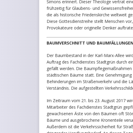
Simons erinnert. Dieser Theologe vertrat eine
frühzeitig für Glaubens- und Gewissensfreihe
die als historische Friedenskirche weltweit ge
Diese Gottesdienstreihe stellt Menschen vor,
Provokateure oder originelle Denker auftrate
BAUMVERSCHNITT UND BAUMFÄLLUNGE
Der Baumbestand in der Karl-Marx-Allee wir
Auftrag des Fachdienstes Stadtgrün durch 
gefällt werden. Die Baumpflegemaßnahmen f
städtischen Bäume statt. Eine Genehmigung d
Behinderungen im Straßenverkehr und die Lä
Verständnis. Die aufgestellten Verkehrsschild
Im Zeitraum vom 21. bis 23. August 2017 wi
Mitarbeiter des Fachdienstes Stadtgrün gepfleg
gewachsenen Äste von den Bäumen oft Störu
Bäume und ausgebrochene Kronenteile verurs
Außerdem ist die Verkehrssicherheit für Str