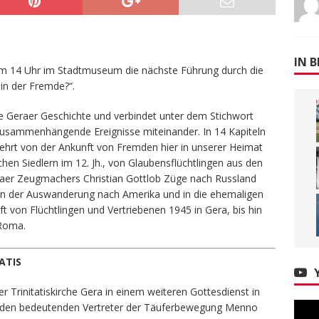
IN B
um 14 Uhr im Stadtmuseum die nächste Führung durch die
in der Fremde?“.
hre Geraer Geschichte und verbindet unter dem Stichwort
unzusammenhängende Ereignisse miteinander. In 14 Kapiteln
hrt von der Ankunft von Fremden hier in unserer Heimat
hen Siedlern im 12. Jh., von Glaubensflüchtlingen aus den
raer Zeugmachers Christian Gottlob Züge nach Russland
 von der Auswanderung nach Amerika und in die ehemaligen
t von Flüchtlingen und Vertriebenen 1945 in Gera, bis hin
Roma.
ATIS
r Trinitatiskirche Gera in einem weiteren Gottesdienst in
n den bedeutenden Vertreter der Täuferbewegung Menno