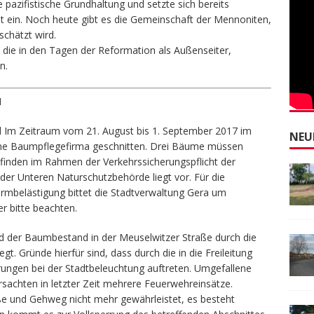
 pazifistische Grundhaltung und setzte sich bereits
it ein. Noch heute gibt es die Gemeinschaft der Mennoniten,
schätzt wird.
 die in den Tagen der Reformation als Außenseiter,
n.
N
d Im Zeitraum vom 21. August bis 1. September 2017 im
NEU
eine Baumpflegefirma geschnitten. Drei Bäume müssen
inden im Rahmen der Verkehrssicherungspflicht der
er Unteren Naturschutzbehörde liegt vor. Für die
rmbelästigung bittet die Stadtverwaltung Gera um
er bitte beachten.
rd der Baumbestand in der Meuselwitzer Straße durch die
t. Gründe hierfür sind, dass durch die in die Freileitung
ngen bei der Stadtbeleuchtung auftreten. Umgefallene
achten in letzter Zeit mehrere Feuerwehreinsätze.
aße und Gehweg nicht mehr gewährleistet, es besteht