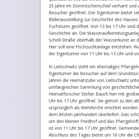
25 Jahre im Dornröschenschlaf verharrt und 
Besucher geöffnet. Der Eigentümer bietet se
Bilderausstellung zur Geschichte des Hauses 
Fuchsturm geöffnet. Von 13 bis 17 Uhr sind d
Geschichte an. Die Wasseraufbereitungsanlag
Scholl-Straße oberhalb der Wasserkunst an d
Hier soll eine Fischzuchtanlage entstehen. 
der Eigentümer von 11 Uhr bis 13 Uhr und von
In Liebschwitz steht ein ehemaliges Pfarrge
Eigentümer die Besucher auf dem Grundstück 
Jahren die Heimatstube von Liebschwitz unte
umfangreichen Sammlung von geschichtliche
Heimatforscher Stefan Bauch hier mit großer 
Uhr bis 17 Uhr geöffnet. Sie gehört zu den ä
ursprünglich als Wehrkirche errichtet worden
dem letzten Jahrhundert überliefert. Das sc
um den kleinen Friedhof und das Pfarrgehöft
ist von 11 Uhr bis 17 Uhr geöffnet. Gemeinde
Abschluss des Tages bietet um 16 Uhr die Cho