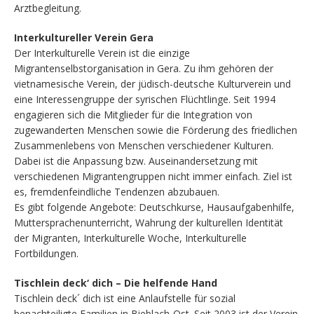
Arztbegleitung.
Interkultureller Verein Gera
Der Interkulturelle Verein ist die einzige
Migrantenselbstorganisation in Gera. Zu ihm gehören der
vietnamesische Verein, der jüdisch-deutsche Kulturverein und
eine Interessengruppe der syrischen Flüchtlinge. Seit 1994
engagieren sich die Mitglieder für die Integration von
zugewanderten Menschen sowie die Förderung des friedlichen
Zusammenlebens von Menschen verschiedener Kulturen.
Dabei ist die Anpassung bzw. Auseinandersetzung mit
verschiedenen Migrantengruppen nicht immer einfach. Ziel ist
es, fremdenfeindliche Tendenzen abzubauen.
Es gibt folgende Angebote: Deutschkurse, Hausaufgabenhilfe,
Muttersprachenunterricht, Wahrung der kulturellen Identität
der Migranten, Interkulturelle Woche, Interkulturelle
Fortbildungen.
Tischlein deck‘ dich – Die helfende Hand
Tischlein deck´ dich ist eine Anlaufstelle für sozial
benachteiligte Familien in Bieblach-Ost. Seit 2003 ist der Verein