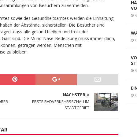
HA
 Ansammlungen von Besuchern zu vermeiden.
VO
6
samtes sowie des Gesundheitsamtes werden die Einhaltung
halten der Abstände, sicherstellen. Die Besucher sind
ragen, dass alle gesund bleiben und trotz der
WA
zu Gast sind. Die Mund-Nase-Bedeckung muss immer dann,
6
n können, getragen werden. Menschen mit
e zu bleiben.
VO
ST
6
EI
NÄCHSTER
6
OBER
ERSTE RADVERKEHRSSCHAU IM
STADTGEBIET
TAR