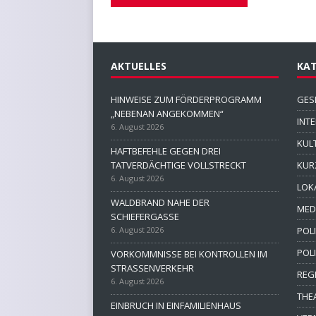
AKTUELLES
KAT
HINWEISE ZUM FÖRDERPROGRAMM
GES
„NEBENAN ANGEKOMMEN“
INT
6. August 2026
KUL
HAFTBEFEHLE GEGEN DREI
TATVERDÄCHTIGE VOLLSTRECKT
KUR
6. August 2026
LOK
WALDBRAND NAHE DER
MED
SCHIEFERGASSE
6. August 2026
POLI
POL
VORKOMMNISSE BEI KONTROLLEN IM
STRASSENVERKEHR
REG
6. August 2026
THE
EINBRUCH IN EINFAMILIENHAUS