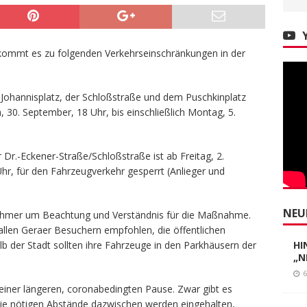
kommt es zu folgenden Verkehrseinschränkungen in der
 Johannisplatz, der Schloßstraße und dem Puschkinplatz
h, 30. September, 18 Uhr, bis einschließlich Montag, 5.
 Dr.-Eckener-Straße/Schloßstraße ist ab Freitag, 2.
Uhr, für den Fahrzeugverkehr gesperrt (Anlieger und
NEU
ilnehmer um Beachtung und Verständnis für die Maßnahme.
llen Geraer Besuchern empfohlen, die öffentlichen
b der Stadt sollten ihre Fahrzeuge in den Parkhäusern der
HI
„N
6
 einer längeren, coronabedingten Pause. Zwar gibt es
die nötigen Abstände dazwischen werden eingehalten,