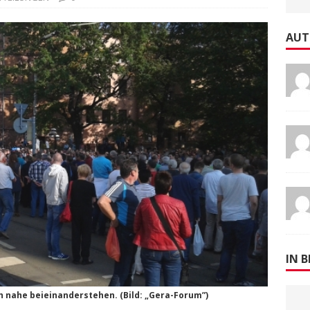
AUT
IN B
h nahe beieinanderstehen. (Bild: „Gera-Forum”)