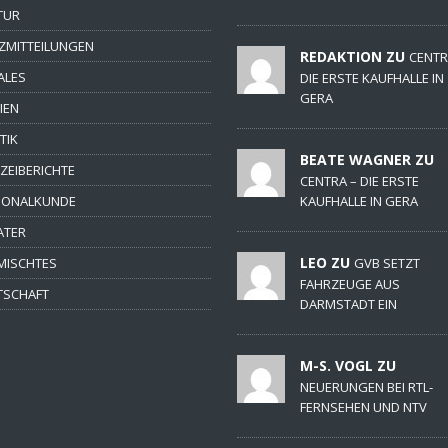
TUR
ZMITTEILUNGEN
REDAKTION ZU
CENTR
ALES
DIE ERSTE KAUFHALLE IN
GERA
IEN
TIK
BEATE WAGNER ZU
IZEIBERICHTE
CENTRA – DIE ERSTE
IONALKUNDE
KAUFHALLE IN GERA
ATER
LEO ZU
MISCHTES
GVB SETZT
FAHRZEUGE AUS
TSCHAFT
DARMSTADT EIN
M-S. VOGL ZU
NEUERUNGEN BEI RTL-
FERNSEHEN UND NTV