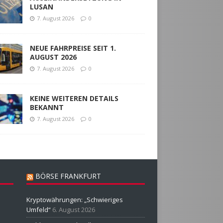
LUSAN
7. August 2026
0
NEUE FAHRPREISE SEIT 1.
AUGUST 2026
7. August 2026
0
KEINE WEITEREN DETAILS
BEKANNT
7. August 2026
0
BÖRSE FRANKFURT
Kryptowährungen: „Schwieriges
Umfeld“
6. August 2026