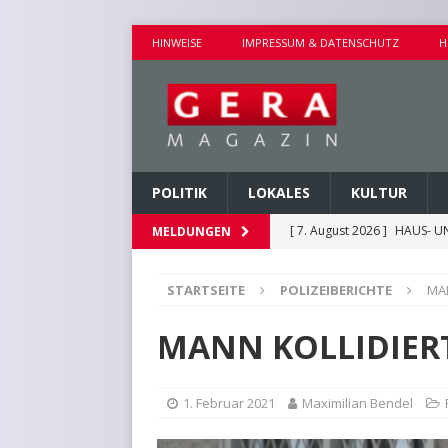
HINWEISE
IMPRESSUM & DATENSCHUTZ
H
POLITIK
LOKALES
KULTUR
[ 7. August 2026 ]
HAUS- U
MELDUNGEN
[ 7. August 2026 ]
AUSEINA
STARTSEITE
POLIZEIBERICHTE
MAN
[ 7. August 2026 ]
NEUE FAH
[ 7. August 2026 ]
KEINE WE
MANN KOLLIDIER
[ 7. August 2026 ]
KINDERW
1. Februar 2021
Maximilian Bendel