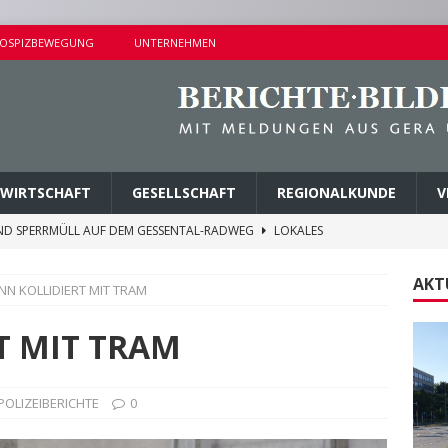
OSPIZBEWEGUNG
UNTERNEHMEN
WIRTSCHAFT
GESELLSCHAFT
REGIONALKUNDE
V
ND SPERRMÜLL AUF DEM GESSENTAL-RADWEG
LOKALES
NDERSETZUNG IN LUSAN
POLIZEIBERICHTE
AKT
N KOLLIDIERT MIT TRAM
RPREISE SEIT 1. AUGUST 2026
LOKALES
ITEREN DETAILS BEKANNT
VERMISCHTES
T MIT TRAM
AGEN UND KINDERSITZ GESTOHLEN
POLIZEIBERICHTE
POLIZEIBERICHTE
0