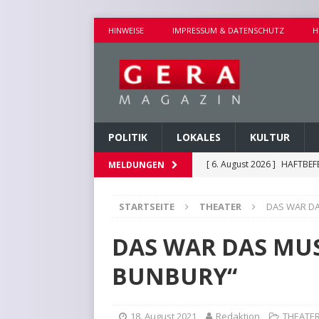
HINWEISE
IMPRESSUM & DATENSCHUTZ
H
POLITIK
LOKALES
KULTUR
[ 6. August 2026 ]
HAFTBEF
MELDUNGEN
POLIZEIBERICHTE
STARTSEITE
THEATER
DAS WAR DA
[ 6. August 2026 ]
WALDBRA
[ 6. August 2026 ]
VORKOMM
DAS WAR DAS MU
POLIZEIBERICHTE
BUNBURY“
[ 6. August 2026 ]
EINBRUC
[ 6. August 2026 ]
HINWEIS
18. August 2021
Redaktion
THEATE