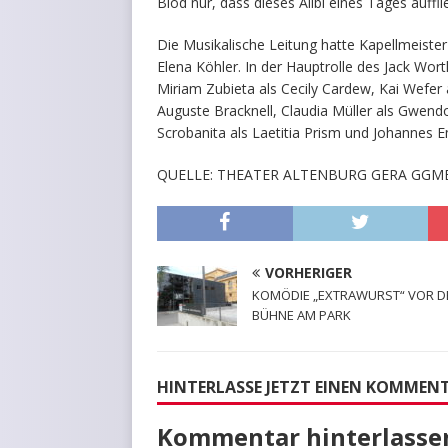
Blöd nur, dass dieses Alibi eines Tages auffli
Die Musikalische Leitung hatte Kapellmeist
Elena Köhler. In der Hauptrolle des Jack Worth
Miriam Zubieta als Cecily Cardew, Kai Wefer 
Auguste Bracknell, Claudia Müller als Gwend
Scrobanita als Laetitia Prism und Johannes 
QUELLE: THEATER ALTENBURG GERA GGM
VORHERIGER
KOMÖDIE „EXTRAWURST“ VOR D
BÜHNE AM PARK
HINTERLASSE JETZT EINEN KOMMEN
Kommentar hinterlasse