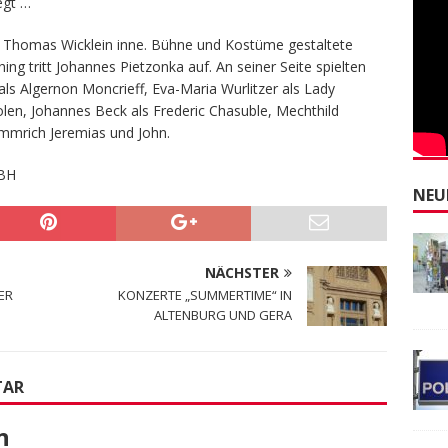
egt …
er Thomas Wicklein inne. Bühne und Kostüme gestaltete
ing tritt Johannes Pietzonka auf. An seiner Seite spielten
als Algernon Moncrieff, Eva-Maria Wurlitzer als Lady
olen, Johannes Beck als Frederic Chasuble, Mechthild
Emmrich Jeremias und John.
BH
NEU
NÄCHSTER
ER
KONZERTE „SUMMERTIME“ IN
ALTENBURG UND GERA
TAR
n