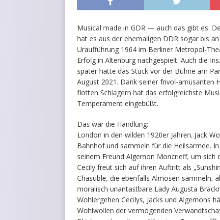
Musical made in GDR — auch das gibt es. Der
hat es aus der ehemaligen DDR sogar bis an
Uraufführung 1964 im Berliner Metropol-The
Erfolg in Altenburg nachgespielt. Auch die In
später hatte das Stück vor der Bühne am Pa
August 2021. Dank seiner frivol-amüsanten H
flotten Schlagern hat das erfolgreichste Mus
Temperament eingebüßt.
Das war die Handlung:
London in den wilden 1920er Jahren. Jack W
Bahnhof und sammeln für die Heilsarmee. In
seinem Freund Algernon Moncrieff, um sich 
Cecily freut sich auf ihren Auftritt als „Sunsh
Chasuble, die ebenfalls Almosen sammeln, a
moralisch unantastbare Lady Augusta Bracknel
Wohlergehen Cecilys, Jacks und Algernons h
Wohlwollen der vermögenden Verwandtschaft ab