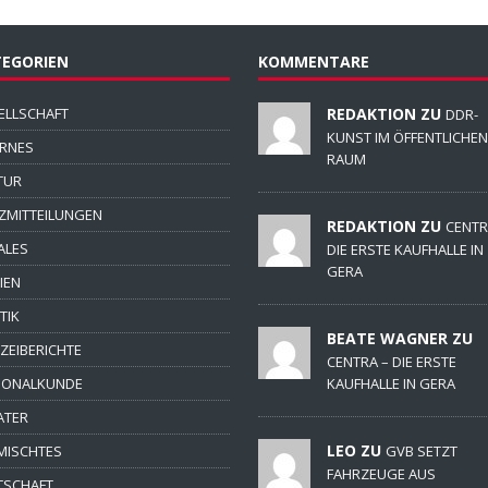
EGORIEN
KOMMENTARE
ELLSCHAFT
REDAKTION ZU
DDR-
KUNST IM ÖFFENTLICHEN
ERNES
RAUM
TUR
ZMITTEILUNGEN
REDAKTION ZU
CENTR
ALES
DIE ERSTE KAUFHALLE IN
GERA
IEN
TIK
BEATE WAGNER ZU
IZEIBERICHTE
CENTRA – DIE ERSTE
IONALKUNDE
KAUFHALLE IN GERA
ATER
LEO ZU
MISCHTES
GVB SETZT
FAHRZEUGE AUS
TSCHAFT