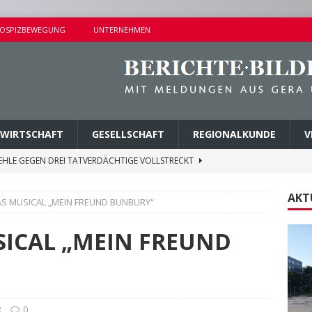
OSPIZBEWEGUNG
UNTERNEHMEN
WIRTSCHAFT
GESELLSCHAFT
REGIONALKUNDE
V
EHLE GEGEN DREI TATVERDÄCHTIGE VOLLSTRECKT
AKT
S MUSICAL „MEIN FREUND BUNBURY“
ND NAHE DER SCHIEFERGASSE
POLIZEIBERICHTE
NISSE BEI KONTROLLEN IM STRASSENVERKEHR
SICAL „MEIN FREUND
H IN EINFAMILIENHAUS
POLIZEIBERICHTE
E ZUM FÖRDERPROGRAMM „NEBENAN ANGEKOMMEN“
R
0