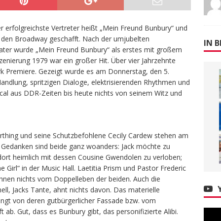
 erfolgreichste Vertreter heißt „Mein Freund Bunbury“ und
 den Broadway geschafft. Nach der umjubelten
IN B
ater wurde „Mein Freund Bunbury“ als erstes mit großem
szenierung 1979 war ein großer Hit. Über vier Jahrzehnte
rk Premiere. Gezeigt wurde es am Donnerstag, den 5.
andlung, spritzigen Dialoge, elektrisierenden Rhythmen und
ical aus DDR-Zeiten bis heute nichts von seinem Witz und
orthing und seine Schutzbefohlene Cecily Cardew stehen am
 Gedanken sind beide ganz woanders: Jack möchte zu
dort heimlich mit dessen Cousine Gwendolen zu verloben;
ine Girl“ in der Music Hall. Laetitia Prism und Pastor Frederic
hnen nichts vom Doppelleben der beiden. Auch die
l, Jacks Tante, ahnt nichts davon. Das materielle
ängt von deren gutbürgerlicher Fassade bzw. vom
. Gut, dass es Bunbury gibt, das personifizierte Alibi.