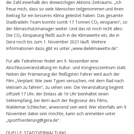
die Zahl innerhalb des dreiwöchigen Aktions-Zeitraums. „Ich
freue mich, dass so viele Menschen teilgenommen und ihren
Beitrag für ein besseres Klima geleistet haben. Das gesamte
Stadtradeln-Team konnte somit 17 Tonnen CO₂ einsparen“, so
der Klimaschutzmanager weiter. Und das ist noch nicht alles:
Die CO₂-Einsparung fließt auch in die Klimawette ein, die in
Gera noch bis zum 1. November 2021 läuft. Weitere
Informationen dazu gibt es unter „www.dieklimawette.de“.
Für alle Teilnehmer findet am 9. November eine
Abschlussveranstaltung im Kultur- und Kongresszentrum statt.
Neben der Prämierung der fleißigsten Fahrer wird auch der
Film „Verplant: Wie zwei Typen versuchen, mit dem Rad nach
Vietnam zu fahren“, zu sehen sein. Die Veranstaltung beginnt
offiziell 17 Uhr; der Einlass ab 16 Uhr beinhaltet einen
Sektempfang, bei dem auch der Regisseur des Films,
Waldemar Schleicher, anwesend sein wird. Wer ebenfalls am 9.
November dabei sein möchte, kann sich anmelden unter
„sportfoerderung@gera.de“.
QUELLE: STADTVERWALTUNG