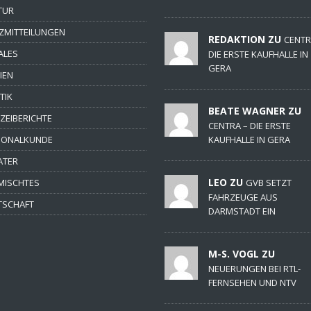
TUR
ZMITTEILUNGEN
REDAKTION ZU
CENTR
ALES
DIE ERSTE KAUFHALLE IN
GERA
IEN
TIK
BEATE WAGNER ZU
IZEIBERICHTE
CENTRA – DIE ERSTE
IONALKUNDE
KAUFHALLE IN GERA
ATER
LEO ZU
MISCHTES
GVB SETZT
FAHRZEUGE AUS
TSCHAFT
DARMSTADT EIN
M-S. VOGL ZU
NEUERUNGEN BEI RTL-
FERNSEHEN UND NTV