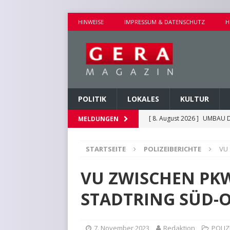
HINWEISE
IMPRESSUM & DATENSCHUTZ
H
POLITIK
LOKALES
KULTUR
[ 8. August 2026 ]
UMBAU D
MELDUNGEN
[ 8. August 2026 ]
VERANST
STARTSEITE
POLIZEIBERICHTE
VU
[ 8. August 2026 ]
GEMEINS
[ 7. August 2026 ]
KINDERW
VU ZWISCHEN PK
[ 8. August 2026 ]
EICHE I
STADTRING SÜD-
7. November 2023
Redaktion
POLIZ