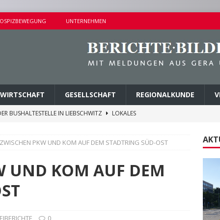
OSPIZBEWEGUNG
UNTERNEHMEN
WIRTSCHAFT
GESELLSCHAFT
REGIONALKUNDE
V
ER BUSHALTESTELLE IN LIEBSCHWITZ
LOKALES
ALTUNGEN AM SAMSTAG
KURZMITTEILUNGEN
AKT
 ZWISCHEN PKW UND KOM AUF DEM STADTRING SÜD-OST
AMER ERMITTLUNGSERFOLG
POLIZEIBERICHTE
AGEN UND KINDERSITZ GESTOHLEN
POLIZEIBERICHTE
W UND KOM AUF DEM
M PARK DER JUGEND ABGETRAGEN
LOKALES
OST
EIBERICHTE
0