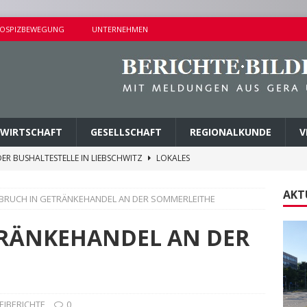
OSPIZBEWEGUNG
UNTERNEHMEN
WIRTSCHAFT
GESELLSCHAFT
REGIONALKUNDE
V
ER BUSHALTESTELLE IN LIEBSCHWITZ
LOKALES
ALTUNGEN AM SAMSTAG
KURZMITTEILUNGEN
AKT
NBRUCH IN GETRÄNKEHANDEL AN DER SOMMERLEITHE
AMER ERMITTLUNGSERFOLG
POLIZEIBERICHTE
AGEN UND KINDERSITZ GESTOHLEN
POLIZEIBERICHTE
TRÄNKEHANDEL AN DER
M PARK DER JUGEND ABGETRAGEN
LOKALES
EIBERICHTE
0