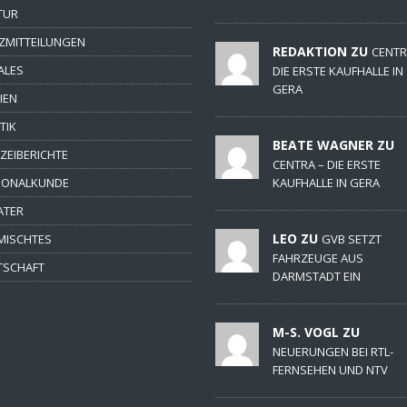
TUR
ZMITTEILUNGEN
REDAKTION ZU
CENTR
ALES
DIE ERSTE KAUFHALLE IN
GERA
IEN
TIK
BEATE WAGNER ZU
IZEIBERICHTE
CENTRA – DIE ERSTE
IONALKUNDE
KAUFHALLE IN GERA
ATER
LEO ZU
MISCHTES
GVB SETZT
FAHRZEUGE AUS
TSCHAFT
DARMSTADT EIN
M-S. VOGL ZU
NEUERUNGEN BEI RTL-
FERNSEHEN UND NTV