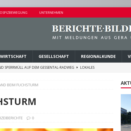
OSPIZBEWEGUNG
UNTERNEHMEN
WIRTSCHAFT
GESELLSCHAFT
REGIONALKUNDE
V
ND SPERRMÜLL AUF DEM GESSENTAL-RADWEG
LOKALES
NDERSETZUNG IN LUSAN
POLIZEIBERICHTE
AKT
AND BEIM FUCHSTURM
RPREISE SEIT 1. AUGUST 2026
LOKALES
ITEREN DETAILS BEKANNT
VERMISCHTES
CHSTURM
AGEN UND KINDERSITZ GESTOHLEN
POLIZEIBERICHTE
IZEIBERICHTE
0