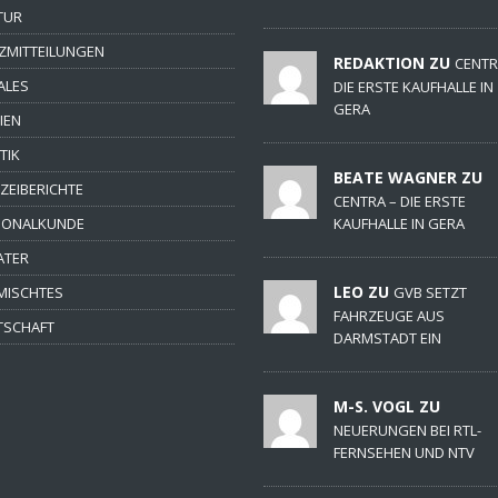
TUR
ZMITTEILUNGEN
REDAKTION ZU
CENTR
ALES
DIE ERSTE KAUFHALLE IN
GERA
IEN
TIK
BEATE WAGNER ZU
IZEIBERICHTE
CENTRA – DIE ERSTE
IONALKUNDE
KAUFHALLE IN GERA
ATER
LEO ZU
MISCHTES
GVB SETZT
FAHRZEUGE AUS
TSCHAFT
DARMSTADT EIN
M-S. VOGL ZU
NEUERUNGEN BEI RTL-
FERNSEHEN UND NTV