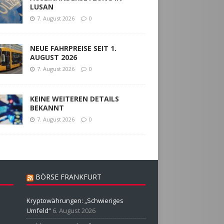
LUSAN
7. August 2026
0
NEUE FAHRPREISE SEIT 1.
AUGUST 2026
7. August 2026
0
KEINE WEITEREN DETAILS
BEKANNT
7. August 2026
0
BÖRSE FRANKFURT
Kryptowährungen: „Schwieriges
Umfeld“
6. August 2026