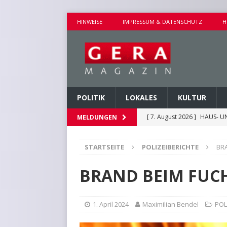
HINWEISE
IMPRESSUM & DATENSCHUTZ
H
POLITIK
LOKALES
KULTUR
[ 7. August 2026 ]
HAUS- U
MELDUNGEN
[ 7. August 2026 ]
AUSEINA
STARTSEITE
POLIZEIBERICHTE
BR
[ 7. August 2026 ]
NEUE FAH
[ 7. August 2026 ]
KEINE WE
BRAND BEIM FU
[ 7. August 2026 ]
KINDERW
1. April 2024
Maximilian Bendel
POL