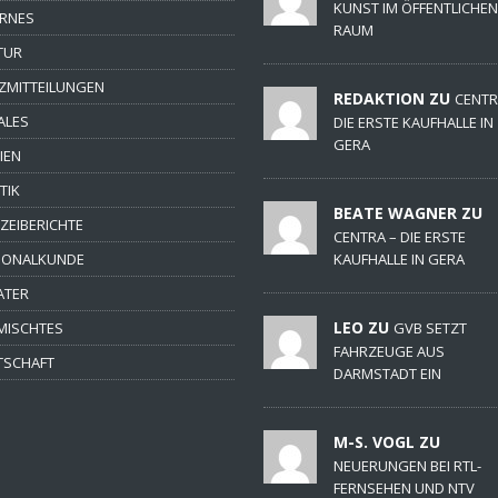
KUNST IM ÖFFENTLICHEN
ERNES
RAUM
TUR
ZMITTEILUNGEN
REDAKTION ZU
CENTR
ALES
DIE ERSTE KAUFHALLE IN
GERA
IEN
TIK
BEATE WAGNER ZU
IZEIBERICHTE
CENTRA – DIE ERSTE
IONALKUNDE
KAUFHALLE IN GERA
ATER
LEO ZU
MISCHTES
GVB SETZT
FAHRZEUGE AUS
TSCHAFT
DARMSTADT EIN
M-S. VOGL ZU
NEUERUNGEN BEI RTL-
FERNSEHEN UND NTV