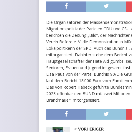
Die Organisatoren der Massendemonstration 
Migrationspolitik der Parteien CDU und CSU w
berichten die Zeitung „Bild”, der Nachrichte
Verein Before e. V. die Demonstration in Mün
Lokalpolitikerin der SPD. Auch das Bündnis
mitorganisiert. Dahinter stehe dem Bericht z
Hauptgesellschafter der Hate Aid gGmbH sei.
Senioren, Frauen und Jugend insgesamt fast 2
Lisa Paus von der Partei Bündnis 90/Die Grü
laut dem Bericht 18’000 Euro vom Familienm
Das von Robert Habeck geführte Bundesminis
2023 offenbar den BUND mit zwei Millionen E
Brandmauer” mitorganisiert.
VORHERIGER