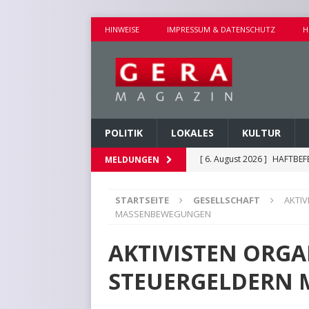
HINWEISE
IMPRESSUM & DATENSCHUTZ
H
POLITIK
LOKALES
KULTUR
[ 6. August 2026 ]
HAFTBEF
MELDUNGEN
POLIZEIBERICHTE
STARTSEITE
GESELLSCHAFT
AKTIV
[ 6. August 2026 ]
WALDBRA
MASSENBEWEGUNGEN
[ 6. August 2026 ]
VORKOMM
AKTIVISTEN ORGA
POLIZEIBERICHTE
STEUERGELDERN
[ 6. August 2026 ]
EINBRUC
[ 6. August 2026 ]
HINWEIS