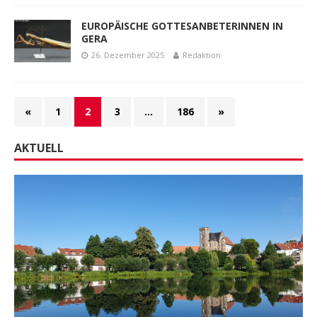
EUROPÄISCHE GOTTESANBETERINNEN IN
GERA
26. Dezember 2025
Redaktion
«
1
2
3
…
186
»
AKTUELL