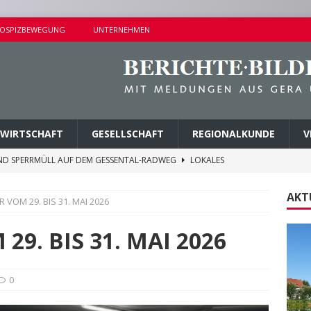
OSPIZBEWEGUNG
UNTERNEHMEN
WIRTSCHAFT
GESELLSCHAFT
REGIONALKUNDE
V
ND SPERRMÜLL AUF DEM GESSENTAL-RADWEG
LOKALES
NDERSETZUNG IN LUSAN
POLIZEIBERICHTE
AKT
 VOM 29. BIS 31. MAI 2026
RPREISE SEIT 1. AUGUST 2026
LOKALES
ITEREN DETAILS BEKANNT
VERMISCHTES
29. BIS 31. MAI 2026
AGEN UND KINDERSITZ GESTOHLEN
POLIZEIBERICHTE
0