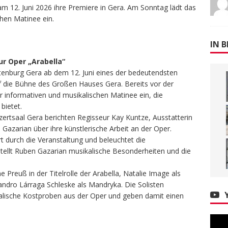
am 12. Juni 2026 ihre Premiere in Gera. Am Sonntag lädt das
chen Matinee ein.
IN B
ur Oper „Arabella“
ltenburg Gera ab dem 12. Juni eines der bedeutendsten
 die Bühne des Großen Hauses Gera. Bereits vor der
r informativen und musikalischen Matinee ein, die
bietet.
rtsaal Gera berichten Regisseur Kay Kuntze, Ausstatterin
azarian über ihre künstlerische Arbeit an der Oper.
t durch die Veranstaltung und beleuchtet die
ellt Ruben Gazarian musikalische Besonderheiten und die
reuß in der Titelrolle der Arabella, Natalie Image als
ndro Lárraga Schleske als Mandryka. Die Solisten
alische Kostproben aus der Oper und geben damit einen