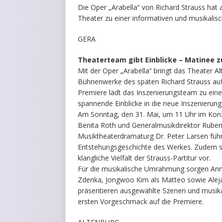
Die Oper „Arabella“ von Richard Strauss hat 
Theater zu einer informativen und musikalis
GERA
Theaterteam gibt Einblicke – Matinee z
Mit der Oper „Arabella“ bringt das Theater A
Bühnenwerke des späten Richard Strauss auf
Premiere lädt das Inszenierungsteam zu eine
spannende Einblicke in die neue Inszenierung 
Am Sonntag, den 31. Mai, um 11 Uhr im Konze
Benita Roth und Generalmusikdirektor Ruben G
Musiktheaterdramaturg Dr. Peter Larsen führ
Entstehungsgeschichte des Werkes. Zudem st
klangliche Vielfalt der Strauss-Partitur vor.
Für die musikalische Umrahmung sorgen Anne P
Zdenka, Jongwoo Kim als Matteo sowie Aleja
präsentieren ausgewählte Szenen und musik
ersten Vorgeschmack auf die Premiere.