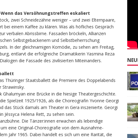
 –Wenn das Versöhnungstreffen eskaliert
Stock, zwei Schneidezähne weniger – und zwei Elternpaare,
iert bei einem Kaffee zu klären. Was als höfliches Gespräch
 zur verbalen Abrissbirne. Fassaden bröckeln, Allianzen
ischen Selbstgebackenem und Selbstbeherrschung
els. In der gleichnamigen Komödie, zu sehen am Freitag,
burg, entlarvt die erfolgreiche Dramatikerin Yasmina Reza
NEU
ialogen die Fassade des zivilisierten Miteinanders.
allett
as Thüringer Staatsballett die Premiere des Doppelabends
r Strawinsky.
ak Ghalumyan eine Brücke in die hiesige Theatergeschichte.
 die Spielzeit 1925/1926, als die Choreografin Yvonne Georgi
 und das Stück damals am Theater in Gera inszenierte. Georgi
in Jéssyca Helena Rett, zu sehen sein.
 Tanzbühne. Die Tänzer:innen erwachen als lebendige
ei um eine Original-Choreografie von dem Ausnahme-
m Jahr 1965. Dabei handelt es sich um eine Rarität, die