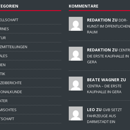
EGORIEN
KOMMENTARE
ELLSCHAFT
REDAKTION ZU
DDR-
KUNST IM ÖFFENTLICHEN
ERNES
RAUM
TUR
ZMITTEILUNGEN
REDAKTION ZU
CENTR
ALES
DIE ERSTE KAUFHALLE IN
GERA
IEN
TIK
BEATE WAGNER ZU
IZEIBERICHTE
CENTRA – DIE ERSTE
IONALKUNDE
KAUFHALLE IN GERA
ATER
LEO ZU
MISCHTES
GVB SETZT
FAHRZEUGE AUS
TSCHAFT
DARMSTADT EIN