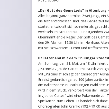
ALTENBURG
„Der Gott des Gemetzels“ in Altenburg
Alles beginnt ganz harmlos: Zwei Jungs, ein 
die fest entschlossen sind, das Ganze zivilis
startet, entwickelt sich schneller als gedacht
wechseln im Minutentakt – und irgendwo zw
übernimmt er die Regie: Der Gott des Gemetz
den 29. Mai, um 19.30 Uhr im Heizhaus Alten
mit viel schwarzem Humor und treffsicheren D
Ballettabend mit dem Thüringer Staatsb
Am Sonntag, den 31. Mai, um 18 Uhr feiert d
„Pulcinella / Jeu de Cartes“ mit Musik von Igo
Mit „Pulcinella“ schlägt der Choreograf Arsh
Er reist gedanklich genau 100 Jahre zurück in
die Ballettsparte in Ostthüringen etablierte
wird in dem Stück, verkörpert von der Tänzer
In „Jeu de Cartes“ wird eine Pokerrunde zur
Spielkarten zum Leben. Es handelt sich dab
Choreografen John Cranko (1927-1973) aus de