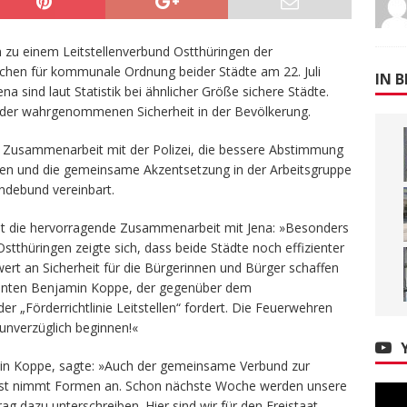
 zu einem Leitstellenverbund Ostthüringen der
ichen für kommunale Ordnung beider Städte am 22. Juli
IN B
na sind laut Statistik bei ähnlicher Größe sichere Städte.
 der wahrgenommenen Sicherheit in der Bevölkerung.
n Zusammenarbeit mit der Polizei, die bessere Abstimmung
en und die gemeinsame Akzentsetzung in der Arbeitsgruppe
ndebund vereinbart.
t die hervorragende Zusammenarbeit mit Jena: »Besonders
tthüringen zeigte sich, dass beide Städte noch effizienter
ert an Sicherheit für die Bürgerinnen und Bürger schaffen
nenten Benjamin Koppe, der gegenüber dem
r „Förderrichtlinie Leitstellen“ fordert. Die Feuerwehren
unverzüglich beginnen!«
amin Koppe, sagte: »Auch der gemeinsame Verbund zur
enst nimmt Formen an. Schon nächste Woche werden unsere
g dazu unterschreiben. Hier sind wir für den Freistaat