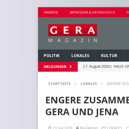
HINWEISE
IMPRESSUM & DATENSCHUTZ
H
POLITIK
LOKALES
KULTUR
[ 7. August 2026 ]
HAUS- U
MELDUNGEN
[ 7. August 2026 ]
AUSEINA
STARTSEITE
LOKALES
ENGERE ZUS
[ 7. August 2026 ]
NEUE FAH
[ 7. August 2026 ]
KEINE WE
ENGERE ZUSAMME
[ 7. August 2026 ]
KINDERW
GERA UND JENA
23. Juli 2019
Redaktion
LOKALES