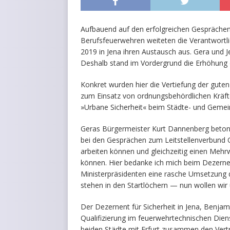
Aufbauend auf den erfolgreichen Gesprächen
Berufsfeuerwehren weiteten die Verantwortl
2019 in Jena ihren Austausch aus. Gera und Je
Deshalb stand im Vordergrund die Erhöhung
Konkret wurden hier die Vertiefung der gute
zum Einsatz von ordnungsbehördlichen Kräft
»Urbane Sicherheit« beim Städte- und Gemei
Geras Bürgermeister Kurt Dannenberg beton
bei den Gesprächen zum Leitstellenverbund Os
arbeiten können und gleichzeitig einen Mehrw
können. Hier bedanke ich mich beim Dezer
Ministerpräsidenten eine rasche Umsetzung de
stehen in den Startlöchern — nun wollen wir 
Der Dezernent für Sicherheit in Jena, Benj
Qualifizierung im feuerwehrtechnischen Di
beiden Städte mit Erfurt zusammen den Vertra