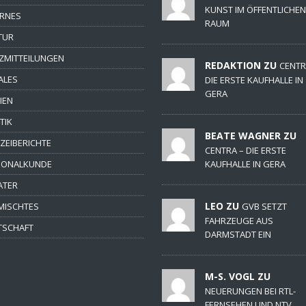
KUNST IM ÖFFENTLICHEN
ERNES
RAUM
TUR
ZMITTEILUNGEN
REDAKTION ZU
CENTR
ALES
DIE ERSTE KAUFHALLE IN
GERA
IEN
TIK
BEATE WAGNER ZU
IZEIBERICHTE
CENTRA – DIE ERSTE
IONALKUNDE
KAUFHALLE IN GERA
ATER
LEO ZU
MISCHTES
GVB SETZT
FAHRZEUGE AUS
TSCHAFT
DARMSTADT EIN
M-S. VOGL ZU
NEUERUNGEN BEI RTL-
FERNSEHEN UND NTV