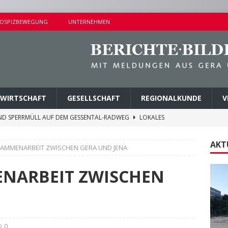
OSPIZBEWEGUNG
UNTERNEHMEN
WIRTSCHAFT
GESELLSCHAFT
REGIONALKUNDE
V
ND SPERRMÜLL AUF DEM GESSENTAL-RADWEG
LOKALES
NDERSETZUNG IN LUSAN
POLIZEIBERICHTE
AKT
AMMENARBEIT ZWISCHEN GERA UND JENA
RPREISE SEIT 1. AUGUST 2026
LOKALES
ITEREN DETAILS BEKANNT
VERMISCHTES
NARBEIT ZWISCHEN
AGEN UND KINDERSITZ GESTOHLEN
POLIZEIBERICHTE
0