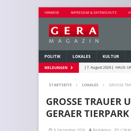
HINWEISE
IMPRESSUM & DATENSCHUTZ
H
POLITIK
LOKALES
KULTUR
[ 7. August 2026 ]
HAUS- U
MELDUNGEN
[ 7. August 2026 ]
AUSEINA
STARTSEITE
LOKALES
GROSSE TRA
[ 7. August 2026 ]
NEUE FAH
[ 7. August 2026 ]
KEINE WE
GROSSE TRAUER U
[ 7. August 2026 ]
KINDERW
GERAER TIERPARK
9. Dezember 2020
Redaktion
LOKA