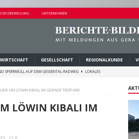
OSPIZBEWEGUNG
UNTERNEHMEN
WIRTSCHAFT
GESELLSCHAFT
REGIONALKUNDE
V
ND SPERRMÜLL AUF DEM GESSENTAL-RADWEG
LOKALES
NDERSETZUNG IN LUSAN
POLIZEIBERICHTE
AKT
UER UM LÖWIN KIBALI IM GERAER TIERPARK
RPREISE SEIT 1. AUGUST 2026
LOKALES
ITEREN DETAILS BEKANNT
VERMISCHTES
M LÖWIN KIBALI IM
AGEN UND KINDERSITZ GESTOHLEN
POLIZEIBERICHTE
LES
0