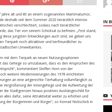
 17 Jahre alt und litt an einem sogenannten Mammatumor,
urde deshalb seit dem Sommer 2020 tierärztlich intensiv
IN B
n Wochen verschlechtert, sodass nach tierärztlicher
e, das Tier von seinem Schicksal zu befreien. „Fest stand,
rig diese jüngsten Entwicklungen auch sind, sie geben uns
 Tierpark noch attraktiver und tierfreundlicher zu
s städtischen Umweltamtes.
am mit dem Tierpark an neuen Nutzungsoptionen
hritt das Gehege so umzubauen, dass es den Ansprüchen des
tspricht“, kommentiert Steffen Horn von der
edoch weitere Modernisierungen des 1978 errichteten
rungen an eine artgerechte Tierhaltung vollumfänglich zu
ie Vergrößerung der Innengehege und die Aufwertung der
er die Stadtgrenzen hinaus positives Aushängeschild für
alles dafür, seine Attraktivität weiter zu erhöhen und
zung der Bürgerinnen und Bürger“, so Konrad Nickschick in