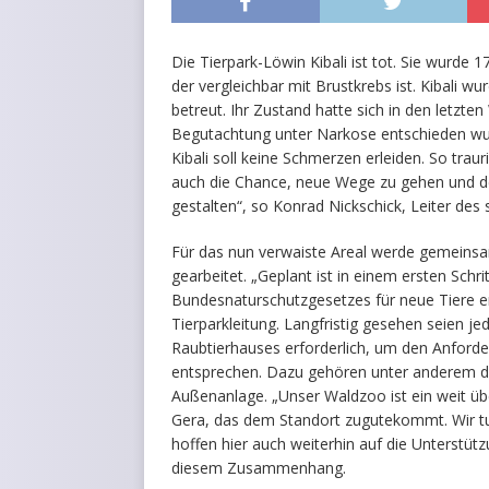
Die Tierpark-Löwin Kibali ist tot. Sie wurde
der vergleichbar mit Brustkrebs ist. Kibali w
betreut. Ihr Zustand hatte sich in den letzte
Begutachtung unter Narkose entschieden wurd
Kibali soll keine Schmerzen erleiden. So trau
auch die Chance, neue Wege zu gehen und den
gestalten“, so Konrad Nickschick, Leiter de
Für das nun verwaiste Areal werde gemeins
gearbeitet. „Geplant ist in einem ersten Sc
Bundesnaturschutzgesetzes für neue Tiere en
Tierparkleitung. Langfristig gesehen seien j
Raubtierhauses erforderlich, um den Anforde
entsprechen. Dazu gehören unter anderem d
Außenanlage. „Unser Waldzoo ist ein weit üb
Gera, das dem Standort zugutekommt. Wir tun 
hoffen hier auch weiterhin auf die Unterstüt
diesem Zusammenhang.